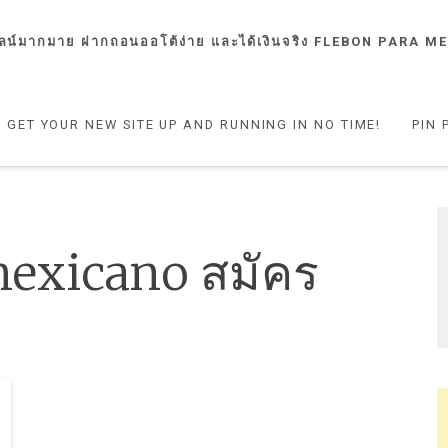
อนไลน์มากมาย ฝากถอนออโต้ง่าย และได้เงินจริง FLEBON PARA 
S GET YOUR NEW SITE UP AND RUNNING IN NO TIME!
PIN 
exicano สมัคร