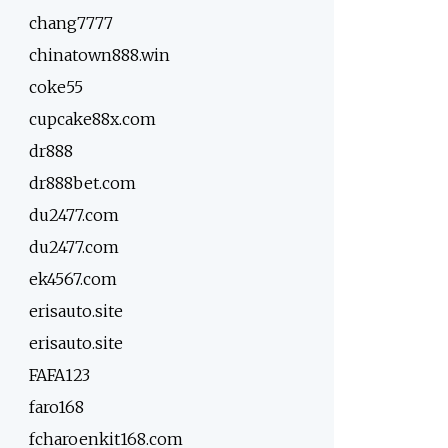
chang7777
chinatown888.win
coke55
cupcake88x.com
dr888
dr888bet.com
du2477.com
du2477.com
ek4567.com
erisauto.site
erisauto.site
FAFA123
faro168
fcharoenkit168.com