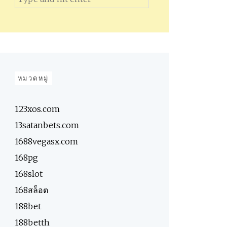
for:
หมวดหมู่
123xos.com
13satanbets.com
1688vegasx.com
168pg
168slot
168สล็อต
188bet
188betth