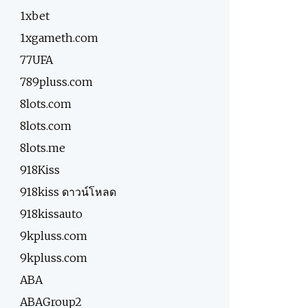
1xbet
1xgameth.com
77UFA
789pluss.com
8lots.com
8lots.com
8lots.me
918Kiss
918kiss ดาวน์โหลด
918kissauto
9kpluss.com
9kpluss.com
ABA
ABAGroup2