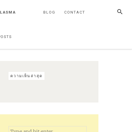
SEARCH
MELASMA
BLOG
CONTACT
POSTS
ความเห็นล่าสุด
Search