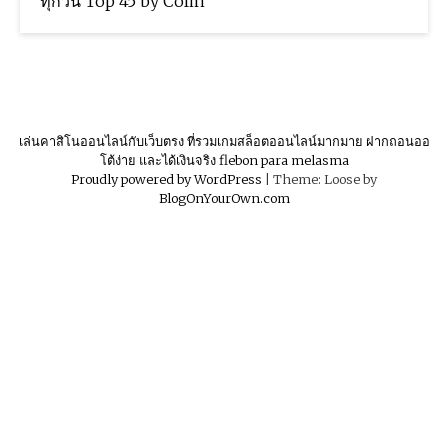
เล่นคาสิโนออนไลน์กับเว็บตรง ที่รวมเกมสล็อตออนไลน์มากมาย ฝากถอนออ
โต้ง่าย และได้เงินจริง flebon para melasma
Proudly powered by WordPress
|
Theme: Loose by
BlogOnYourOwn.com