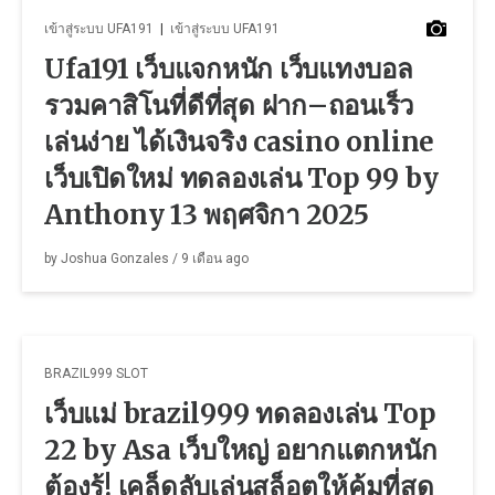
เข้าสู่ระบบ UFA191
|
เข้าสู่ระบบ UFA191
Ufa191 เว็บแจกหนัก เว็บแทงบอล
รวมคาสิโนที่ดีที่สุด ฝาก–ถอนเร็ว
เล่นง่าย ได้เงินจริง casino online
เว็บเปิดใหม่ ทดลองเล่น Top 99 by
Anthony 13 พฤศจิกา 2025
by
Joshua Gonzales
/
9 เดือน
ago
BRAZIL999 SLOT
เว็บแม่ brazil999 ทดลองเล่น Top
22 by Asa เว็บใหญ่ อยากแตกหนัก
ต้องรู้! เคล็ดลับเล่นสล็อตให้คุ้มที่สุด