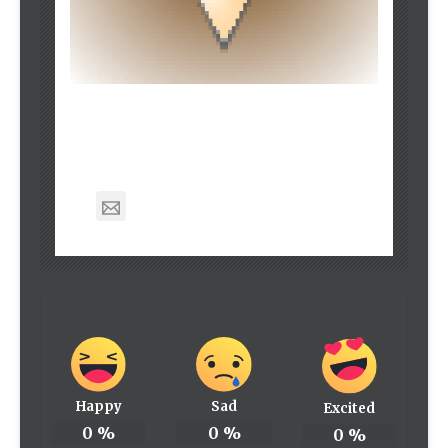
About Post Author
Joshua Gonzales
seoaba01@gmail.com
Happy
Sad
Excited
0
%
0
%
0
%