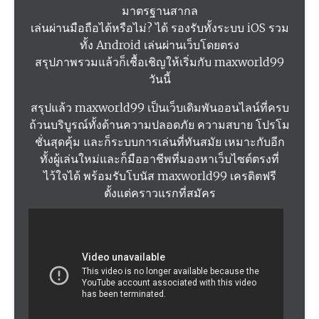
มาตรฐานสากล
เล่นผ่านมือถือได้หรือไม่? ได้ รองรับทั้งระบบ iOS รวม
ทั้ง Android เล่นผ่านเว็บโดยตรง
สรุปภาพรวมแล้วก็เชื้อเชิญให้เริ่มกับ maxworld99
วันนี้
สรุปแล้ว maxworld99 เป็นเว็บเดิมพันออนไลน์ที่ครบ
ถ้วนบริบูรณ์ทั้งด้านความปลอดภัย ความสบาย โปรโม
ชั่นสุดคุ้ม และก็ระบบการเล่นที่ทันสมัย เหมาะกับอีก
ทั้งผู้เล่นใหม่และก็มืออาชีพที่มองหาเว็บไซต์ตรงที่
ไว้ใจได้ พร้อมรับโบนัส maxworld99 เครดิตฟรี
ตั้งแต่คราวแรกที่สมัคร