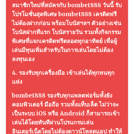
สมาชิกใหม่ที่สมัครกับ bombet888 วันนี้ รับ
โปรโมชั่นสุดพิเศษ bombet888 เครดิตฟรี
ไม่ต้องฝากก่อน พร้อมโบนัสฯลฯ ตัวอย่างเช่น
โบนัสฝากทีแรก โบนัสรายวัน รวมทั้งกิจกรรม
พิเศษที่แจกเครดิตฟรีตลอดทุกอาทิตย์ เพื่อผู้
เล่นมีทุนเพิ่มสำหรับในการเล่นโดยไม่ต้อง
ลงทุนเอง
4. รองรับทุกเครื่องมือ เข้าเล่นได้ทุกหนทุก
แห่ง
bombet888 รองรับทุกแพลตฟอร์มทั้งยัง
คอมพิวเตอร์ มือถือ รวมทั้งแท็บเล็ต ไม่ว่าจะ
เป็นระบบ iOS หรือ Android ก็สามารถเข้า
เล่นได้โดยทันทีผ่านโปรแกรมเล่น
อินเตอร์เน็ตโดยไม่ต้องดาวน์โหลดแอป ทำให้