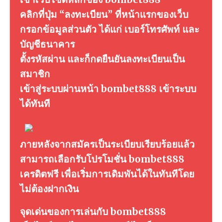
คลิกที่ปุ่ม “ลงทะเบียน” ที่หน้าแรกของเว็บ
กรอกข้อมูลส่วนตัว ได้แก่ เบอร์โทรศัพท์ และ
บัญชีธนาคาร
ตั้งรหัสผ่าน และก็กดยืนยันลงทะเบียนเป็น
สมาชิก
เข้าสู่ระบบผ่านหน้า bombet888 เข้าระบบ
ได้ทันที
ภายหลังจากสมัครเป็นระเบียบเรียบร้อยแล้ว
สามารถเลือกรับโปรโมชั่น bombet888
เครดิตฟรี เพื่อเริ่มการเดิมพันได้ในทันทีโดย
ไม่ต้องฝากเงิน
จุดเด่นของการเล่นกับ bombet888