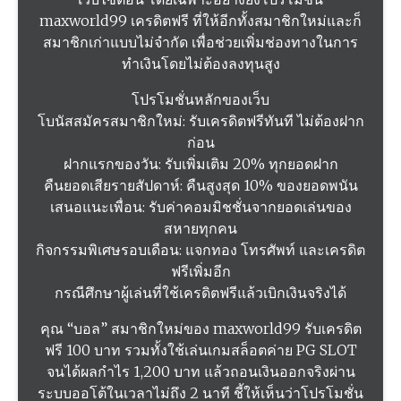
maxworld99 เครดิตฟรี ที่ให้อีกทั้งสมาชิกใหม่และก็
สมาชิกเก่าแบบไม่จำกัด เพื่อช่วยเพิ่มช่องทางในการ
ทำเงินโดยไม่ต้องลงทุนสูง
โปรโมชั่นหลักของเว็บ
โบนัสสมัครสมาชิกใหม่: รับเครดิตฟรีทันที ไม่ต้องฝาก
ก่อน
ฝากแรกของวัน: รับเพิ่มเติม 20% ทุกยอดฝาก
คืนยอดเสียรายสัปดาห์: คืนสูงสุด 10% ของยอดพนัน
เสนอแนะเพื่อน: รับค่าคอมมิชชั่นจากยอดเล่นของ
สหายทุกคน
กิจกรรมพิเศษรอบเดือน: แจกทอง โทรศัพท์ และเครดิต
ฟรีเพิ่มอีก
กรณีศึกษาผู้เล่นที่ใช้เครดิตฟรีแล้วเบิกเงินจริงได้
คุณ “บอล” สมาชิกใหม่ของ maxworld99 รับเครดิต
ฟรี 100 บาท รวมทั้งใช้เล่นเกมสล็อตค่าย PG SLOT
จนได้ผลกำไร 1,200 บาท แล้วถอนเงินออกจริงผ่าน
ระบบออโต้ในเวลาไม่ถึง 2 นาที ชี้ให้เห็นว่าโปรโมชั่น