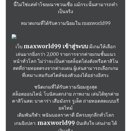
นี้ไม่ใช่แค่คำโฆษณาชวนเชื่อ แม้กระนั้นสามารถทำ
เป็นจริง
หมวดเกมที่ได้รับความนิยมใน maxworld99
maxworld99 เข้าสู่ระบบ
เว็บ
มีเกมให้เลือก
เล่นมากยิ่งกว่า 2,000 รายการจากค่ายเกมชั้นแนว
หน้าทั่วโลก ไม่ว่าจะเป็นค่ายสล็อตโด่งดังหรือคาสิโน
สดที่ถ่ายทอดตรงจากต่างแดน ผู้เล่นสามารถเลือกเกม
ที่เหมาะสมกับสไตล์ของตัวเองได้อย่างอิสระ
ชนิดเกมที่ได้รับความนิยมสูงสุด
สล็อตออนไลน์: โบนัสแตกง่าย ภาพงาม เล่นได้ทุกค่าย
คาสิโนสด: บาคาร่า เสือมังกร รูเล็ต ถ่ายทอดสดแบบเรี
ยลไทม์
เดิมพันกีฬา: พนันบอลราคาดี มีครบทุกลีกทั่วโลก
maxworld99
เกมยิงปลา:
บันเทิงใจ เล่นง่าย ได้
เงินจริง