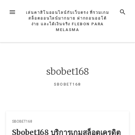
Skip
to
MENU
SEARCH
เล่นคาสิโนออนไลน์กับเว็บตรง ที่รวมเกม
content
สล็อตออนไลน์มากมาย ฝากถอนออโต้
ง่าย และได้เงินจริง FLEBON PARA
MELASMA
sbobet168
SBOBET168
SBOBET168
Sbobet168 บริการเกมสล็อตเครดิต