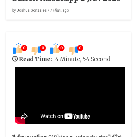
by
Joshua Gonzales
/
7 เดือน
ago
0
0
0
0
Read Time:
4 Minute, 54 Second