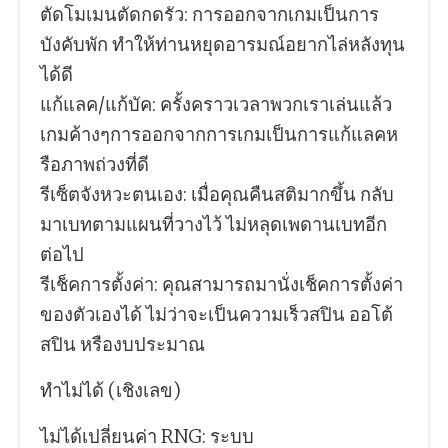
ตัดโมเมนตัดกดรัว: การออกจากเกมเป็นการ
บังคับพัก ทำให้ท่านหยุดอารมณ์อยากไล่หลังทุน
ได้ดี
แก้แลค/แก้บัค: ครั้งคราวเวลาพวกเราเล่นแล้ว
เกมค้างๆการออกจากการเกมเป็นการแก้แลคห
รือภาพถ่วงที่ดี
รีเซ็ตจังหวะตนเอง: เมื่อคุณคืนสติมากขึ้น กลับ
มาเบทตามแผนที่วางไว้ ไม่หลุดเพดานเบทอีก
ต่อไป
รีเช็คการตั้งค่า: คุณสามารถมานั่งเช็คการตั้งค่า
ของตัวเองได้ ไม่ว่าจะเป็นความเร็วสปิน ออโต้
สปิน หรืองบประมาณ
ทำไม่ได้ (เชิงเลข)
ไม่ได้เปลี่ยนค่า RNG: ระบบ