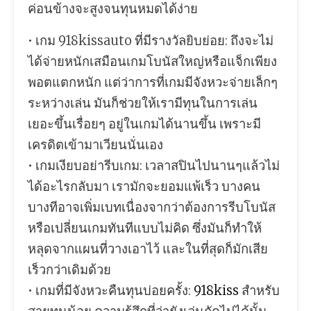
ค่อนข้างจะสูงจนทุนหมดได้ง่าย
• เกม 918kissauto ที่มีรางวัลยิบย่อย: ถึงจะไม่
ได้จ่ายหนักเสมือนเกมโบนัสใหญ่หรือแจ็กเพียง
พอตแตกหนัก แต่ว่าการที่เกมมีจังหวะจ่ายเล็กๆ
ระหว่างเล่น มันก็ช่วยให้เรามีทุนในการเล่น
เยอะขึ้นเรื่อยๆ อยู่ในเกมได้นานขึ้น เพราะมี
เครดิตเข้ามาเวียนนั่นเอง
• เกมเงียบอย่ารีบเกม: เวลาสปินไปนานๆแล้วไม่
ได้อะไรกลับมา เรามักจะยอมแพ้เร็ว บางคน
บางทีอาจเพิ่มเบทเนื่องจากว่าต้องการรีบโบนัส
หรือเปลี่ยนเกมทันทีแบบไม่คิด ซึ่งมันก็ทำให้
หลุดจากแผนที่วางเอาไว้ และในที่สุดก็มักเสีย
เร็วกว่าเดิมด้วย
• เกมที่มีจังหวะคืนทุนบ่อยครั้ง:
918kiss
สำหรับ