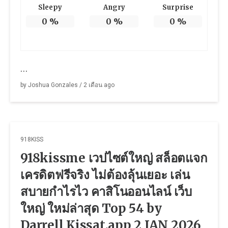
Sleepy
Angry
Surprise
0
%
0
%
0
%
…
by
Joshua Gonzales
/
2 เดือน
ago
918KISS
918kissme เวปไซต์ใหญ่ สล็อตแจก
เครดิตฟรีจริง ไม่ต้องลุ้นเยอะ เล่น
สบายกำไรไว คาสิโนออนไลน์ เว็บ
ใหญ่ ใหม่ล่าสุด Top 54 by
Darrell Kissat.app 2 JAN 2026