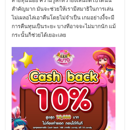
สายทุนน้อย ความรู้สึกที่ว่ายังเล่นถัดไปได้นั้น
สำคัญมาก มันจะช่วยให้เรามีสมาธิในการเล่น
ไม่เผลอไล่เอาคืนโดยไม่จำเป็น เกมอย่างงี้จะมี
การคืนทุนเป็นระยะ บางทีอาจจะไม่มากนัก แม้
กระนั้นก็ช่วยได้เยอะเลย