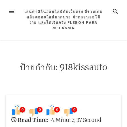
Skip
to
MENU
SEARCH
เล่นคาสิโนออนไลน์กับเว็บตรง ที่รวมเกม
content
สล็อตออนไลน์มากมาย ฝากถอนออโต้
ง่าย และได้เงินจริง FLEBON PARA
MELASMA
ป้ายกำกับ:
918kissauto
0
0
0
0
Read Time:
4 Minute, 37 Second