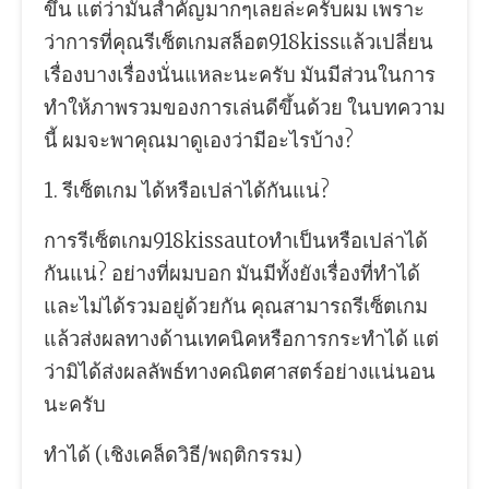
ขึ้น แต่ว่ามันสำคัญมากๆเลยล่ะครับผม เพราะ
ว่าการที่คุณรีเซ็ตเกมสล็อต918kissแล้วเปลี่ยน
เรื่องบางเรื่องนั่นแหละนะครับ มันมีส่วนในการ
ทำให้ภาพรวมของการเล่นดีขึ้นด้วย ในบทความ
นี้ ผมจะพาคุณมาดูเองว่ามีอะไรบ้าง?
1. รีเซ็ตเกม ได้หรือเปล่าได้กันแน่?
การรีเซ็ตเกม918kissautoทำเป็นหรือเปล่าได้
กันแน่? อย่างที่ผมบอก มันมีทั้งยังเรื่องที่ทำได้
และไม่ได้รวมอยู่ด้วยกัน คุณสามารถรีเซ็ตเกม
แล้วส่งผลทางด้านเทคนิคหรือการกระทำได้ แต่
ว่ามิได้ส่งผลลัพธ์ทางคณิตศาสตร์อย่างแน่นอน
นะครับ
ทำได้ (เชิงเคล็ดวิธี/พฤติกรรม)