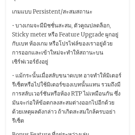
เกมแบบ Persistent/สะสมสถานะ
• บางเกมจะมีมิชชั่นสะสม, ตัวคูณปลดล็อก,
Sticky meter หรือ Feature Upgrade ผูกอยู่
กับเบท ห้องเกม หรือโปรไฟล์ของเราอยู่ด้วย
การออกและเข้าใหม่จะทำให้สถานะบน
เซิร์ฟเวอร์ยังอยู่
• แม้กระนั้นเมื่อสลับขนาดเบท อาจทำให้มิเตอร์
รีเซ็ตหรือไปใช้มิเตอร์ของเบทนั้นแทน รวมถึงมี
การสลับเวอร์ชันหรือห้อง RTP ไม่เหมือนกัน ซึ่ง
มันจะก่อให้ข้อตกลงสะสมต่างออกไปอีกด้วย
ด้วยเหตุผลดังกล่าว ถ้าเกิดสะสมใกล้ครบอย่า
รีเซ็ต
Bonus Feature ที่อยู่ระหว่างเล่น