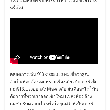
รีเซ็ตเกมสล็อต 918kiss ระหว่างเล่น ช่วยได้ใช่
หรือไม่?
ตลอดการเล่น 918kissauto ผมเชื่อว่าคุณ
จำเป็นที่จะต้องเคยทราบเรื่องเกี่ยวกับการรีเซ็ต
เกม918kissอย่างไม่ต้องสงสัย มันคืออะไร? มัน
คือการที่พวกเราออกเข้าใหม่ แปลงห้อง ล้าง
แคช ปรับความเร็ว หรือใดๆแต่ว่าที่เป็นการรี