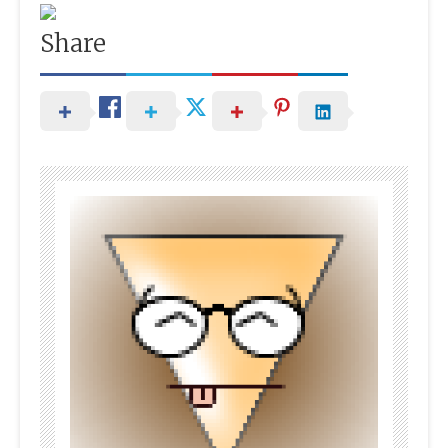
Share