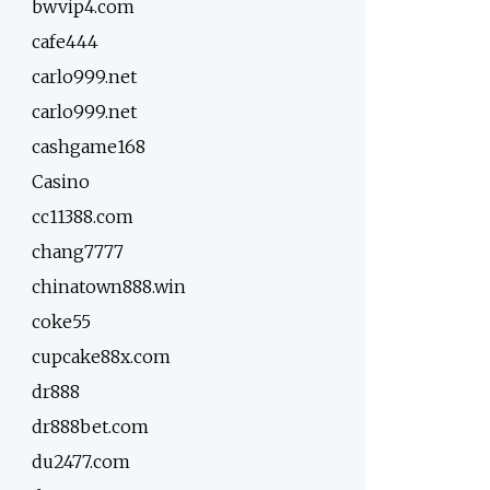
bwvip4.com
cafe444
carlo999.net
carlo999.net
cashgame168
Casino
cc11388.com
chang7777
chinatown888.win
coke55
cupcake88x.com
dr888
dr888bet.com
du2477.com