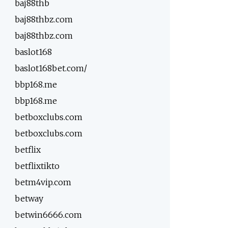
baj88thb
baj88thbz.com
baj88thbz.com
baslot168
baslot168bet.com/
bbp168.me
bbp168.me
betboxclubs.com
betboxclubs.com
betflix
betflixtikto
betm4vip.com
betway
betwin6666.com