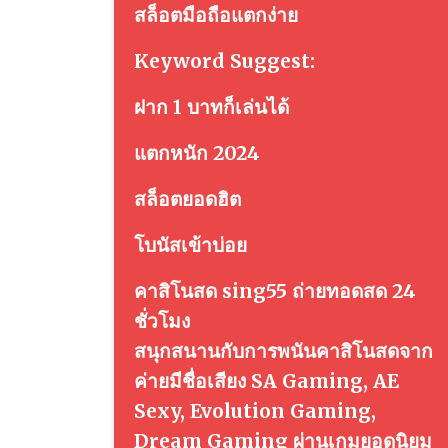
สล็อตมือถือแตกง่าย
Keyword Suggest:
ฝาก 1 บาทก็เล่นได้
แตกหนัก 2024
สล็อตยอดฮิต
โบนัสเข้าบ่อย
คาสิโนสด sing55 ถ่ายทอดสด 24
ชั่วโมง
สนุกสนานกับการพนันคาสิโนสดจาก
ค่ายมีชื่อเสียง SA Gaming, AE
Sexy, Evolution Gaming,
Dream Gaming ผ่านเกมยอดนิยม