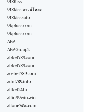
918Kiss
918kiss ดาวน์โหลด
918kissauto
9kpluss.com
9kpluss.com
ABA
ABAGroup2
abbet789.com
abbet789.com
acebet789.com
adm789.info
allbet24hr
allin99win.win
allone745s.com