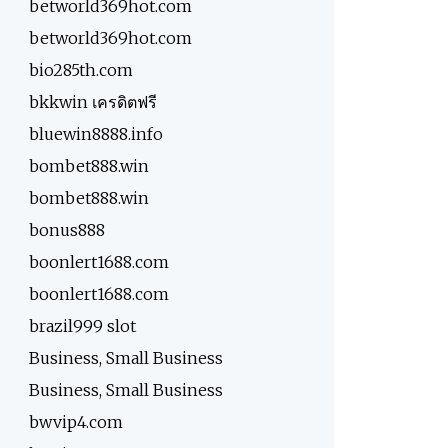
betworld369hot.com
betworld369hot.com
bio285th.com
bkkwin เครดิตฟรี
bluewin8888.info
bombet888.win
bombet888.win
bonus888
boonlert1688.com
boonlert1688.com
brazil999 slot
Business, Small Business
Business, Small Business
bwvip4.com