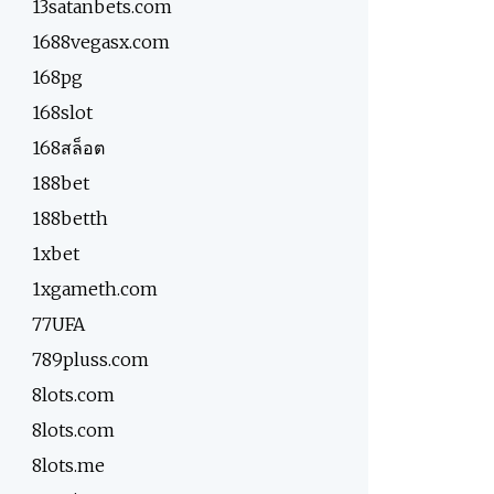
13satanbets.com
1688vegasx.com
168pg
168slot
168สล็อต
188bet
188betth
1xbet
1xgameth.com
77UFA
789pluss.com
8lots.com
8lots.com
8lots.me