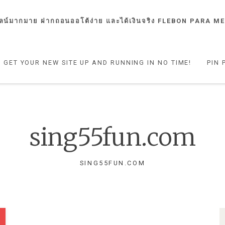
อนไลน์มากมาย ฝากถอนออโต้ง่าย และได้เงินจริง FLEBON PARA 
S GET YOUR NEW SITE UP AND RUNNING IN NO TIME!
PIN 
sing55fun.com
SING55FUN.COM