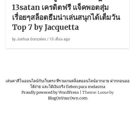
13satan เครดิตฟรี แจ็คพอตสุ่ม
เรื่อยๆสล็อตธีมน่าเล่นสนุกได้เต็มวัน
Top 7 by Jacquetta
by
Joshua Gonzales
/
10 เดือน
ago
เล่นคาสิโนออนไลน์กับเว็บตรง ที่รวมเกมสล็อตออนไลน์มากมาย ฝากถอนออ
โต้ง่าย และได้เงินจริง flebon para melasma
Proudly powered by WordPress
|
Theme: Loose by
BlogOnYourOwn.com