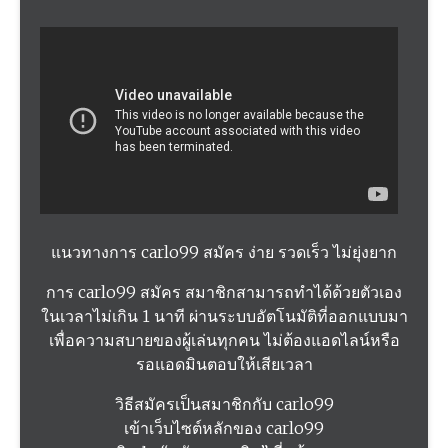
แนวทางการ carlo99 สมัคร ง่าย รวดเร็ว ไม่ยุ่งยาก
การ carlo99 สมัคร สมาชิกสามารถทำได้ด้วยตัวเอง
ในเวลาไม่เกิน 1 นาที ผ่านระบบอัตโนมัติที่ออกแบบมา
เพื่อความสบายของผู้เล่นทุกคน ไม่ต้องแอดไลน์หรือ
รอแอดมินตอบให้เสียเวลา
วิธีสมัครเป็นสมาชิกกับ carlo99
เข้าเว็บไซต์หลักของ carlo99