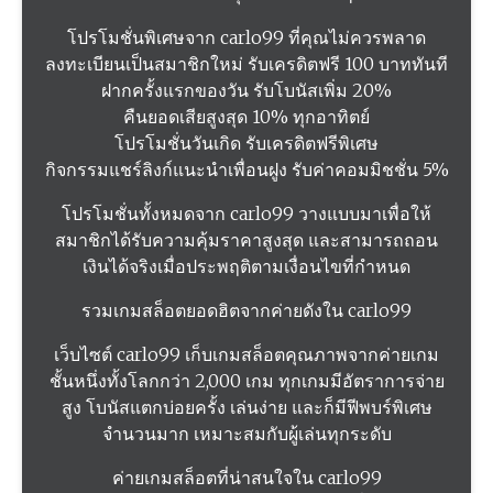
โปรโมชั่นพิเศษจาก carlo99 ที่คุณไม่ควรพลาด
ลงทะเบียนเป็นสมาชิกใหม่ รับเครดิตฟรี 100 บาททันที
ฝากครั้งแรกของวัน รับโบนัสเพิ่ม 20%
คืนยอดเสียสูงสุด 10% ทุกอาทิตย์
โปรโมชั่นวันเกิด รับเครดิตฟรีพิเศษ
กิจกรรมแชร์ลิงก์แนะนำเพื่อนฝูง รับค่าคอมมิชชั่น 5%
โปรโมชั่นทั้งหมดจาก carlo99 วางแบบมาเพื่อให้
สมาชิกได้รับความคุ้มราคาสูงสุด และสามารถถอน
เงินได้จริงเมื่อประพฤติตามเงื่อนไขที่กำหนด
รวมเกมสล็อตยอดฮิตจากค่ายดังใน carlo99
เว็บไซต์ carlo99 เก็บเกมสล็อตคุณภาพจากค่ายเกม
ชั้นหนึ่งทั้งโลกกว่า 2,000 เกม ทุกเกมมีอัตราการจ่าย
สูง โบนัสแตกบ่อยครั้ง เล่นง่าย และก็มีฟีพบร์พิเศษ
จำนวนมาก เหมาะสมกับผู้เล่นทุกระดับ
ค่ายเกมสล็อตที่น่าสนใจใน carlo99