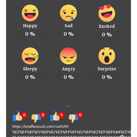
Happy
Sad
Excited
0
%
0
%
0
%
Sleepy
Angry
Surprise
0
%
0
%
0
%
…
0
0
0
0
https://bowflexsuck.com/carlo99-
%E0%B9%80%E0%B8%82%E0%B9%89%E0%B8%B2%E0%B8%AA%E0%B8%