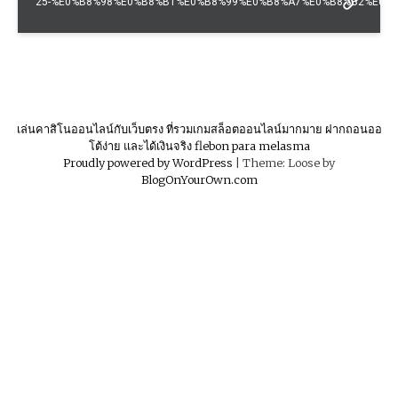
25-%E0%B8%98%E0%B8%B1%E0%B8%99%E0%B8%A7%E0%B8%B2%E0%B8
เล่นคาสิโนออนไลน์กับเว็บตรง ที่รวมเกมสล็อตออนไลน์มากมาย ฝากถอนออ
โต้ง่าย และได้เงินจริง flebon para melasma
Proudly powered by WordPress
|
Theme: Loose by
BlogOnYourOwn.com