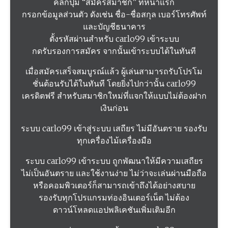
คลิกปุ่ม “สมัครสมาชิก” ที่หน้าแรก
กรอกข้อมูลส่วนตัว ดังเช่น ชื่อ-ชื่อสกุล เบอร์โทรศัพท์
และบัญชีธนาคาร
ตั้งรหัสผ่านสำหรับ carlo99 เข้าระบบ
กดรับรองการสมัคร จากนั้นเข้าระบบได้ในทันที
เมื่อสมัครเสร็จสมบูรณ์แล้ว ผู้เล่นสามารถรับโปรโม
ชั่นต้อนรับได้ในทันที โดยยิ่งไปกว่านั้น carlo99
เครดิตฟรี สำหรับสมาชิกใหม่ที่แจกให้แบบไม่ต้องฝาก
เงินก่อน
ระบบ carlo99 เข้าสู่ระบบ เสถียร ไม่มีอันตราย รองรับ
ทุกเครื่องไม้เครื่องมือ
ระบบ carlo99 เข้าระบบ ถูกพัฒนาให้มีความเสถียร
ไม่เป็นอันตราย และใช้งานง่าย ไม่ว่าจะเล่นผ่านมือถือ
หรือคอมพิวเตอร์ก็สามารถเข้าถึงได้อย่างสบาย
รองรับทุกโปรแกรมท่องอินเตอร์เน็ต ไม่ต้อง
ดาวน์โหลดแอปพลิเคชันเพิ่มเติมอีก