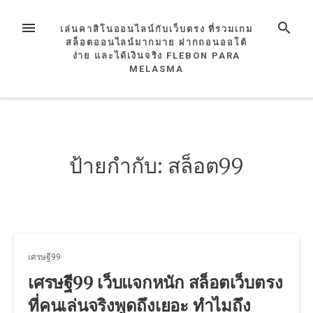
Skip
to
MENU
SEARCH
เล่นคาสิโนออนไลน์กับเว็บตรง ที่รวมเกม
content
สล็อตออนไลน์มากมาย ฝากถอนออโต้
ง่าย และได้เงินจริง FLEBON PARA
MELASMA
ป้ายกำกับ:
สล็อต99
เศรษฐี99
เศรษฐี99 เว็บแจกหนัก สล็อตเว็บตรง
ที่คนเล่นจริงพูดถึงเยอะ ทำไมถึง