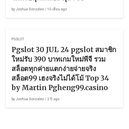
by
Joshua Gonzales
/
10 เดือน
ago
PGSLOT
Pgslot 30 JUL 24 pgslot สมาชิก
ใหม่รับ 390 บาทเกมใหม่พีจี รวม
สล็อตทุกค่ายแตกง่ายจ่ายจริง
สล็อต99 เฮงจริงไม่ได้โม้ Top 34
by Martin Pgheng99.casino
by
Joshua Gonzales
/
2 ปี
ago