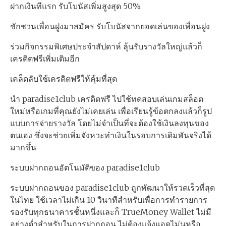
ฝากเงินทีแรก รับโบนัสเพิ่มสูงสุด 50%
ชักชวนเพื่อนฝูงมาสมัคร รับโบนัสจากยอดเล่นของเพื่อนฝูง
ร่วมกิจกรรมพิเศษประจำสัปดาห์ ลุ้นรับรางวัลใหญ่แล้วก็
เครดิตฟรีเพิ่มเติมอีก
เคล็ดลับใช้เครดิตฟรีให้คุ้มที่สุด
นำ paradise1club เครดิตฟรี ไปใช้ทดสอบเล่นเกมสล็อต
ใหม่หรือเกมที่คุณยังไม่เคยเล่น เพื่อเรียนรู้ข้อตกลงแล้วก็รูป
แบบการจ่ายรางวัล โดยไม่จำเป็นที่จะต้องใช้เงินลงทุนของ
ตนเอง ซึ่งจะช่วยเพิ่มจังหวะทำเงินในรอบการเดิมพันจริงได้
มากขึ้น
ระบบฝากถอนอัตโนมัติของ paradise1club
ระบบฝากถอนของ paradise1club ถูกพัฒนาให้รวดเร็วที่สุด
ในไทย ใช้เวลาไม่เกิน 10 วินาทีสำหรับเพื่อการทำรายการ
รองรับทุกธนาคารชั้นหนึ่งและก็ TrueMoney Wallet ไม่มี
อย่างต่ำสำหรับในการฝากถอน ไม่ต้องแจ้งแอดไม่นหรือ