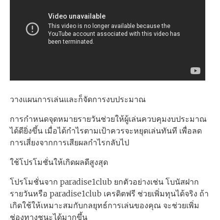
วางแผนการเล่นและก็จัดการงบประมาณ
การกำหนดจุดหมายรายวันช่วยให้ผู้เล่นควบคุมงบประมาณ
ได้ดียิ่งขึ้น เมื่อได้กำไรตามเป้าควรจะหยุดเล่นทันที เพื่อลด
การเสี่ยงจากการเสียผลกำไรกลับไป
ใช้โปรโมชั่นให้เกิดผลดีสูงสุด
โปรโมชั่นจาก paradise1club ยกตัวอย่างเช่น โบนัสฝาก
รายวันหรือ paradise1club เครดิตฟรี ช่วยเพิ่มทุนได้จริง ถ้า
เกิดใช้ให้เหมาะสมกับกลยุทธ์การเล่นของคุณ จะช่วยเพิ่ม
ช่องทางชนะได้มากขึ้น