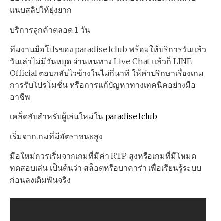
แนบสลิปให้ยุ่งยาก
บริการลูกค้าตลอด 1 วัน
ทีมงานมือโปรของ paradise1club พร้อมให้บริการวันแล้ว
วันเล่าไม่มีวันหยุด ผ่านหนทาง Live Chat แล้วก็ LINE
Official ตอบกลับไวข้างในไม่กี่นาที ให้คำปรึกษาเรื่องเกม
การรับโปรโมชั่น หรือการแก้ปัญหาทางเทคนิคอย่างมือ
อาชีพ
เคล็ดลับสำหรับผู้เล่นใหม่ใน
paradise1club
เริ่มจากเกมที่มีอัตราชนะสูง
มือใหม่ควรเริ่มจากเกมที่มีค่า RTP สูงหรือเกมที่มีโหมด
ทดสอบเล่น เป็นต้นว่า สล็อตหรือบาคาร่า เพื่อเรียนรู้ระบบ
ก่อนลงเดิมพันจริง