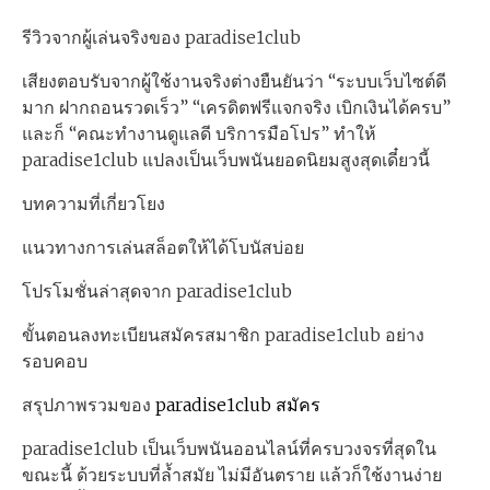
รีวิวจากผู้เล่นจริงของ paradise1club
เสียงตอบรับจากผู้ใช้งานจริงต่างยืนยันว่า “ระบบเว็บไซต์ดี
มาก ฝากถอนรวดเร็ว” “เครดิตฟรีแจกจริง เบิกเงินได้ครบ”
และก็ “คณะทำงานดูแลดี บริการมือโปร” ทำให้
paradise1club แปลงเป็นเว็บพนันยอดนิยมสูงสุดเดี๋ยวนี้
บทความที่เกี่ยวโยง
แนวทางการเล่นสล็อตให้ได้โบนัสบ่อย
โปรโมชั่นล่าสุดจาก paradise1club
ขั้นตอนลงทะเบียนสมัครสมาชิก paradise1club อย่าง
รอบคอบ
สรุปภาพรวมของ
paradise1club สมัคร
paradise1club เป็นเว็บพนันออนไลน์ที่ครบวงจรที่สุดใน
ขณะนี้ ด้วยระบบที่ล้ำสมัย ไม่มีอันตราย แล้วก็ใช้งานง่าย