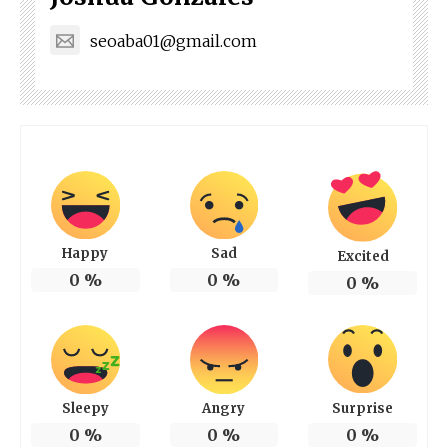
seoaba01@gmail.com
Happy
Sad
Excited
0
%
0
%
0
%
Sleepy
Angry
Surprise
0
%
0
%
0
%