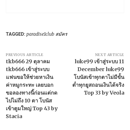
paradise1club สมัคร
TAGGED:
แนะแนว
PREVIOUS ARTICLE
NEXT ARTICLE
tkb666 29 ตุลาคม
luke99 เข้าสู่ระบบ 11
เรื่อง
tkb666 เข้าสู่ระบบ
December luke99
แฟนขอให้ช่วยหาเงิน
โบนัสเข้าทุกตาไม่มีขั้น
ค่าหมูกระทะ เลยบอก
ต่ำทุกยูสถอนเงินได้จริง
ขอลองทางนี้ก่อนแต่กด
Top 33 by Veola
ไปไม่ถึง 10 ตา โบนัส
เข้าตูมใหญ่ Top 43 by
Stacia