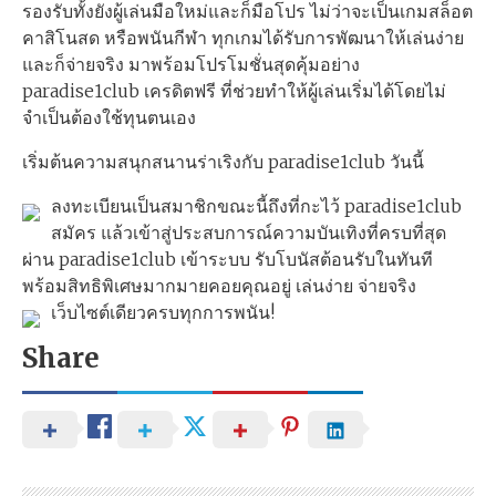
รองรับทั้งยังผู้เล่นมือใหม่และก็มือโปร ไม่ว่าจะเป็นเกมสล็อต
คาสิโนสด หรือพนันกีฬา ทุกเกมได้รับการพัฒนาให้เล่นง่าย
และก็จ่ายจริง มาพร้อมโปรโมชั่นสุดคุ้มอย่าง
paradise1club เครดิตฟรี ที่ช่วยทำให้ผู้เล่นเริ่มได้โดยไม่
จำเป็นต้องใช้ทุนตนเอง
เริ่มต้นความสนุกสนานร่าเริงกับ paradise1club วันนี้
ลงทะเบียนเป็นสมาชิกขณะนี้ถึงที่กะไว้ paradise1club
สมัคร แล้วเข้าสู่ประสบการณ์ความบันเทิงที่ครบที่สุด
ผ่าน paradise1club เข้าระบบ รับโบนัสต้อนรับในทันที
พร้อมสิทธิพิเศษมากมายคอยคุณอยู่ เล่นง่าย จ่ายจริง
เว็บไซต์เดียวครบทุกการพนัน!
Share