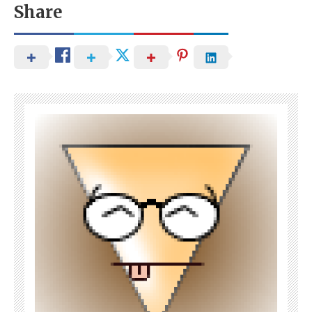
Share