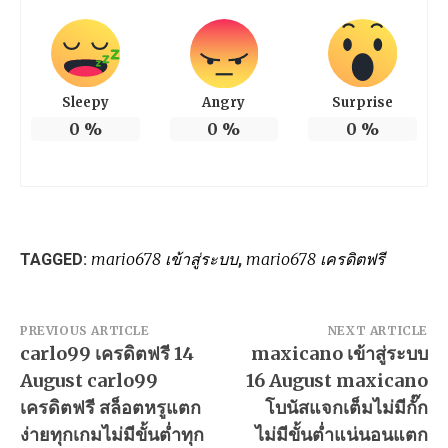
Sleepy
Angry
Surprise
0
%
0
%
0
%
mario678 เข้าสู่ระบบ
mario678 เครดิตฟรี
TAGGED:
,
แนะแนว
PREVIOUS ARTICLE
NEXT ARTICLE
carlo99 เครดิตฟรี 14
maxicano เข้าสู่ระบบ
เรื่อง
August carlo99
16 August maxicano
เครดิตฟรี สล็อตหรูแตก
โบนัสแจกเต็มไม่มีกั๊ก
ง่ายทุกเกมไม่มีขั้นต่ำทุก
ไม่มีขั้นต่ำแน่นอนแตก