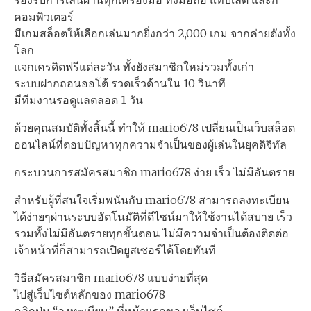
คอมพิวเตอร์
มีเกมสล็อตให้เลือกเล่นมากยิ่งกว่า 2,000 เกม จากค่ายดังทั้ง
โลก
แจกเครดิตฟรีแต่ละวัน ทั้งยังสมาชิกใหม่รวมทั้งเก่า
ระบบฝากถอนออโต้ รวดเร็วด้านใน 10 วินาที
มีทีมงานรอดูแลตลอด 1 วัน
ด้วยคุณสมบัติทั้งสิ้นนี้ ทำให้ mario678 เปลี่ยนเป็นเว็บสล็อต
ออนไลน์ที่ตอบปัญหาทุกความจำเป็นของผู้เล่นในยุคดิจิทัล
กระบวนการสมัครสมาชิก mario678 ง่าย เร็ว ไม่มีอันตราย
สำหรับผู้ที่สนใจเริ่มพนันกับ mario678 สามารถลงทะเบียน
ได้ง่ายๆผ่านระบบอัตโนมัติที่ดีไซน์มาให้ใช้งานได้สบาย เร็ว
รวมทั้งไม่มีอันตรายทุกขั้นตอน ไม่มีความจำเป็นต้องติดต่อ
เจ้าหน้าที่ก็สามารถเปิดยูสเซอร์ได้โดยทันที
วิธีสมัครสมาชิก mario678 แบบง่ายที่สุด
ไปสู่เว็บไซต์หลักของ mario678
คลิกปุ่ม “ลงทะเบียน” ที่หน้าแรกของเว็บไซต์