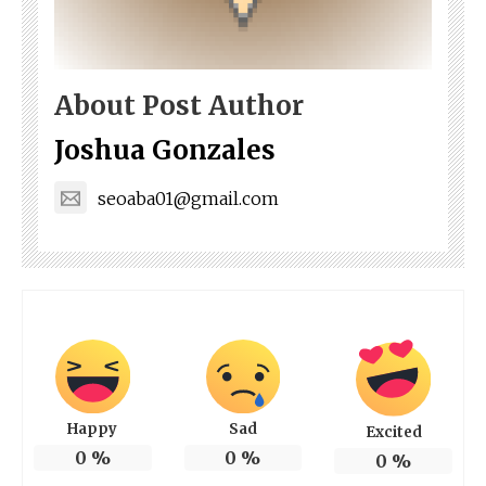
About Post Author
Joshua Gonzales
seoaba01@gmail.com
Happy
Sad
Excited
0
%
0
%
0
%