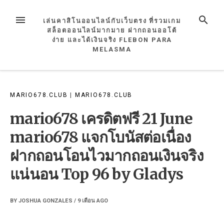
Skip
to
MENU
SEARCH
เล่นคาสิโนออนไลน์กับเว็บตรง ที่รวมเกม
content
สล็อตออนไลน์มากมาย ฝากถอนออโต้
ง่าย และได้เงินจริง FLEBON PARA
MELASMA
MARIO678.CLUB
|
MARIO678.CLUB
mario678 เครดิตฟรี 21 June
mario678 แจกโบนัสต่อเนื่อง
ฝากถอนโอนไวมากถอนเงินจริง
แน่นอน Top 96 by Gladys
BY
JOSHUA GONZALES
/
9 เดือน
AGO