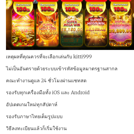
เหตุผลที่คุณควรที่จะเลือกเล่นกับ kitti999
ไม่เป็นอันตรายด้วยระบบเข้ารหัสข้อมูลมาตรฐานสากล
คณะทำงานดูแล 24 ชั่วโมงผ่านแชทสด
รองรับทุกเครื่องมือทั้ง iOS และ Android
อัปเดตเกมใหม่ทุกสัปดาห์
รองรับภาษาไทยเต็มรูปแบบ
วิธีลงทะเบียนแล้วก็เริ่มใช้งาน