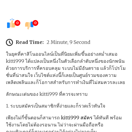
0
0
Read Time:
2 Minute, 9 Second
ในยุคที่คาสิโนออนไลน์เป็นที่นิยมเพิ่มขึ้นอย่างสม่ำเสมอ
kitti999 ได้แปลงเป็นหนึ่งในตัวเลือกลำดับหนึ่งของนักพนัน
ด้วยการบริการที่ครอบคลุม ระบบไม่มีอันตราย แล้วก็โปรโม
ชั่นที่น่าสนใจ เว็บไซต์แห่งนี้ก็เลยเป็นศูนย์รวมของความ
เพลิดเพลินและก็โอกาสสำหรับการทำเงินที่ไม่สมควรละเลย
ลักษณะเด่นของ kitti999 ที่ควรจะทราบ
1. ระบบสมัครเป็นสมาชิกที่ง่ายและก็รวดเร็วทันใจ
เพียงไม่กี่ขั้นตอนก็สามารถ
kitti999 สมัคร
ได้ทันที พร้อม
ใช้งานโดยไม่ต้องรอนาน ไม่ว่าจะผ่านมือถือหรือ
คอมพิวเตอร์ก็สามารถร่วมได้อย่างไม่ยากเย็น