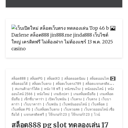
สล็อต888
|
สล็อตPG
|
สล็อตXO
|
สล็อตยอดนิยม
|
สล็อตออนไลน์
|
สล็อตออโต้
|
สล็อตเว็บตรง
|
สล็อตเว็บตรง789
|
สล็อตแจกเครดิตฟรี
|
สแกนคิวอาร์โค้ด
|
หนัง 18 ฟรี
|
หนังชนโรง
|
หนังออนไลน์
|
หนัง
ออนไลน์ 2566
|
หนังใหม่
|
เกมยิงปลา
|
เกมสล็อตมือถือ
|
เกมสล็อต
มือถือ
|
เซ็กซี่บาคาร่า
|
เปิดเว็บพนัน
|
เว็บตรง
|
เว็บตรง
|
เว็บบา
คาร่า
|
เว็บบาคาร่า
|
เว็บพนัน
|
เว็บพนันออนไลน์
|
เว็บสล็อต
|
เว็บสล็อต PG
|
เว็บสล็อตเว็บตรง
|
เว็บหวยสด
|
เว็บหวยออนไลน์ เชื่อ
ถือได้
|
แจกเครดิตฟรี
|
โจ๊กเกอร์123
|
โจ๊กเกอร์123
|
ไวน์
สล็อต888 pg slot ทดลองเล่น 17