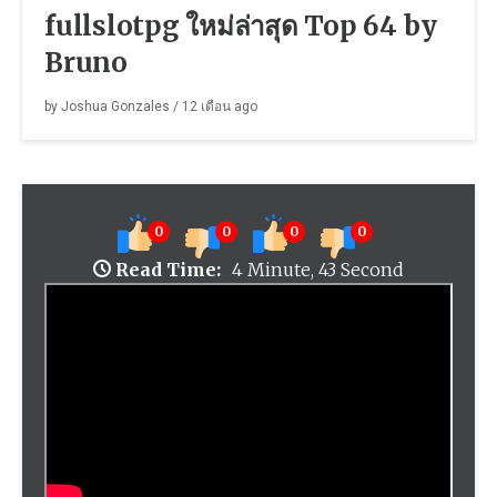
fullslotpg ใหม่ล่าสุด Top 64 by
Bruno
by
Joshua Gonzales
/
12 เดือน
ago
0
0
0
0
Read Time:
4 Minute, 43 Second