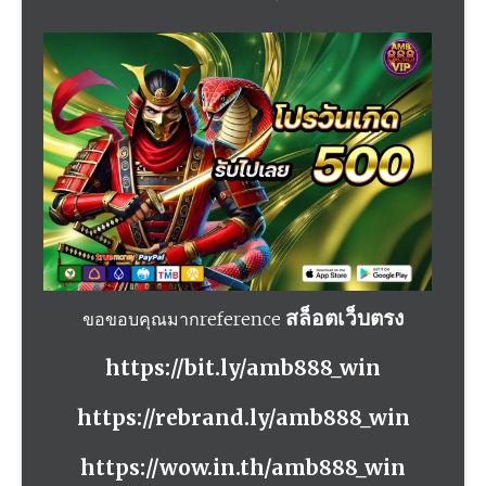
สล็อตเว็บตรง
ขอขอบคุณมากreference
https://bit.ly/amb888_win
https://rebrand.ly/amb888_win
https://wow.in.th/amb888_win