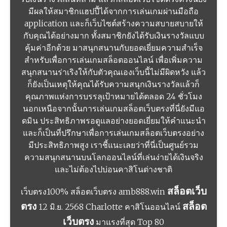
มีผลให้สมาชิกแฮปปี้ได้จากการเล่นเกมผ่านมือถือ
application และก็เว็บไซต์สร้างความสบายสบายให้
กับคุณได้อย่างมาก ทั้งสมาชิกยังได้รับเงินรางวัลแบบ
คุ้มค่าอีกด้วย มาสนุกสนานกับยอดเยี่ยมความสำเร็จ
สำหรับเพื่อการเล่นเกมสล็อตออนไลน์ เพื่อเพิ่มความ
สนุกสนานร่าเริงให้กับตัวคุณเองเว็บนี้ไม่มีผิดหวัง แล้ว
ก็ยังเป็นเหตุให้คุณได้รับความสนุกเงินรางวัลแล้วก็
คุณภาพแห่งการบรรลุเป้าหมายได้ตลอด 24 ชั่วโมง
นอกเหนือจากนั้นการเล่นเกมสล็อตเว็บตรงที่นี่ยังมีแอ
ดมิน ประสิทธิภาพรอดูแลอย่างยอดเยี่ยมให้คำแนะนำ
และก็เป็นที่ปรึกษาเพื่อการเล่นเกมสล็อตเว็บตรงอย่าง
มีประสิทธิภาพสูง เราชี้แนะเลยว่าที่นี่เป็นศูนย์รวม
ความสนุกสนานบนโลกออนไลน์ที่เล่นง่ายได้เงินจริง
และไม่ต้องไปบ่อนคาสิโนต่างชาติ
สล็อตเว็บ
เว็บตรง100% สล็อตเว็บตรง amb888.win
ตรง
สล็อต
12 มิ.ย. 2568 Charlotte คาสิโนออนไลน์
เว็บตรง
มาแรงที่สุด Top 80