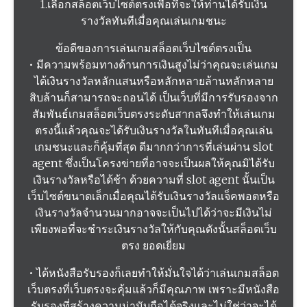
1.เลือกสล็อตเว็บไซต์ตรงเพื่อที่จะให้ท่านได้รับเงิน
รางวัลทันทีเมื่อคุณเล่นเกมชนะ
ข้อดีของการเล่นเกมสล็อตเว็บไซต์ตรงเป็น
• มีความพร้อมทางด้านการเงินสูงไม่ว่าคุณจะเล่นเกม
ได้เงินรางวัลหลักแสนหรือหลักหลายล้านหลักหลาย
สิบล้านก็สามารถจะถอนได้ เป็นเว็บที่มีการรับรองจาก
สัมพันธ์เกมสล็อตเว็บตรงระดับสากลจึงทำให้เล่นเกม
ตรงนี้แล้วคุณจะได้รับเงินรางวัลในทันทีเมื่อคุณเล่น
เกมชนะและก็คุ้มที่สุด ดีมากกว่าการที่เล่นผ่าน slot
agent ซึ่งเป็นโครงข่ายที่อาจจะเป็นผลให้คุณมิได้รับ
เงินรางวัลหรือได้ช้า ด้วยความที่ slot agent นั้นเป็น
เว็บไซต์ขนาดเล็กเมื่อคุณได้รับเงินรางวัลแจ็คพอตหรือ
เงินรางวัลจำนวนมากอาจจะเป็นไปได้ว่าจะมีเงินไม่
เพียงพอที่จะชำระเงินรางวัลให้กับคุณดังนั้นสล็อตเว็บ
ตรง ยอดเยี่ยม
• ได้หนังสือรับรองก็เลยทำให้มั่นใจได้ว่าเล่นเกมสล็อต
เว็บตรงที่เว็บตรงจะคุ้มแล้วก็มีคุณภาพ เพราะมีหนังสือ
รับรองที่สร้างความน่านับถือได้จริงและไม่ใช่ว่าจะได้