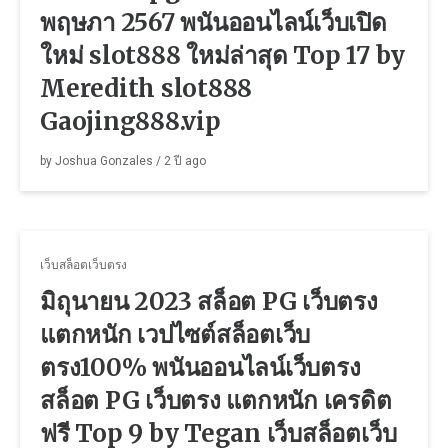
พฤษภา 2567 พนันออนไลน์เว็บเปิด
ใหม่ slot888 ใหม่ล่าสุด Top 17 by
Meredith slot888
Gaojing888.vip
by
Joshua Gonzales
/
2 ปี
ago
เว็บสล็อตเว็บตรง
มิถุนายน 2023 สล็อต PG เว็บตรง
แตกหนัก เวปไซต์สล็อตเว็บ
ตรง100% พนันออนไลน์เว็บตรง
สล็อต PG เว็บตรง แตกหนัก เครดิต
ฟรี Top 9 by Tegan เว็บสล็อตเว็บ