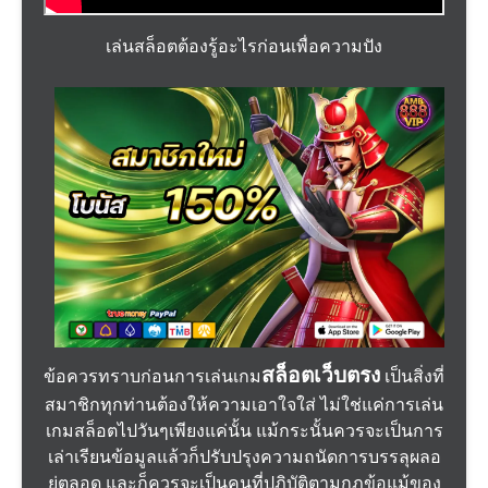
เล่นสล็อตต้องรู้อะไรก่อนเพื่อความปัง
สล็อตเว็บตรง
ข้อควรทราบก่อนการเล่นเกม
เป็นสิ่งที่
สมาชิกทุกท่านต้องให้ความเอาใจใส่ ไม่ใช่แค่การเล่น
เกมสล็อตไปวันๆเพียงแค่นั้น แม้กระนั้นควรจะเป็นการ
เล่าเรียนข้อมูลแล้วก็ปรับปรุงความถนัดการบรรลุผลอ
ยู่ตลอด และก็ควรจะเป็นคนที่ปฏิบัติตามกฎข้อแม้ของ