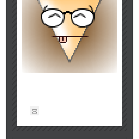
About Post Author
Joshua Gonzales
seoaba01@gmail.com