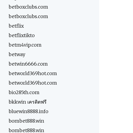
betboxclubs.com
betboxclubs.com
betflix
betflixtikto
betm4vip.com
betway
betwin6666.com
betworld369hot.com
betworld369hot.com
bio285th.com
bkkwin เครดิตฟรี
bluewin8888.info
bombet888.win
bombet888.win