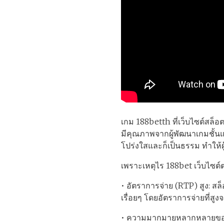
เกม 188betth ที่เว็บไซต์สล็อ
มีคุณภาพจากผู้พัฒนาเกมชั้น
โปร่งใสและก็เป็นธรรม ทำให้ผ
เพราะเหตุไร 188bet เว็บไซต์
• อัตราการจ่าย (RTP) สูง: สล็
เรื่อยๆ โดยอัตราการจ่ายที่สู
• ความมากมายหลากหลายของเก