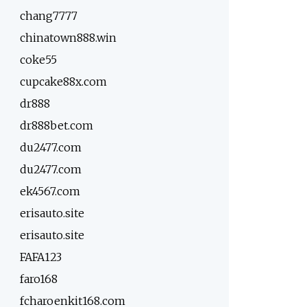
chang7777
chinatown888.win
coke55
cupcake88x.com
dr888
dr888bet.com
du2477.com
du2477.com
ek4567.com
erisauto.site
erisauto.site
FAFA123
faro168
fcharoenkit168.com