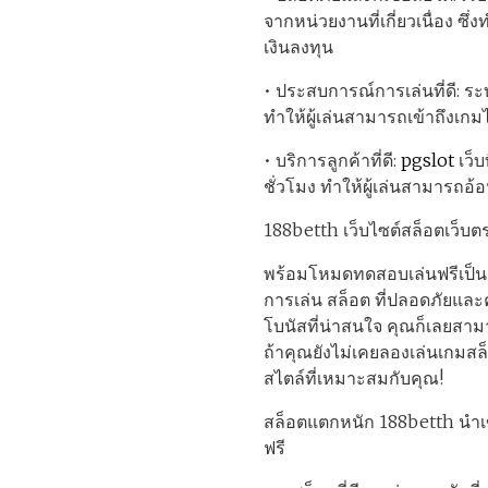
จากหน่วยงานที่เกี่ยวเนื่อง ซึ
เงินลงทุน
• ประสบการณ์การเล่นที่ดี: ร
ทำให้ผู้เล่นสามารถเข้าถึงเกม
• บริการลูกค้าที่ดี:
pgslot
เว็
ชั่วโมง ทำให้ผู้เล่นสามารถ
188betth เว็บไซต์สล็อตเว็บตร
พร้อมโหมดทดสอบเล่นฟรีเป็นลู
การเล่น สล็อต ที่ปลอดภัยและค
โบนัสที่น่าสนใจ คุณก็เลยสาม
ถ้าคุณยังไม่เคยลองเล่นเกมส
สไตล์ที่เหมาะสมกับคุณ!
สล็อตแตกหนัก 188betth นำเ
ฟรี