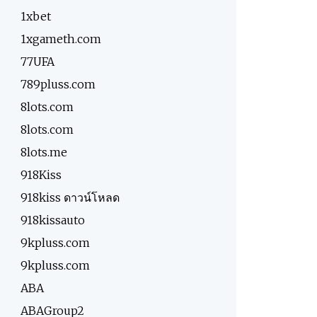
1xbet
1xgameth.com
77UFA
789pluss.com
8lots.com
8lots.com
8lots.me
918Kiss
918kiss ดาวน์โหลด
918kissauto
9kpluss.com
9kpluss.com
ABA
ABAGroup2