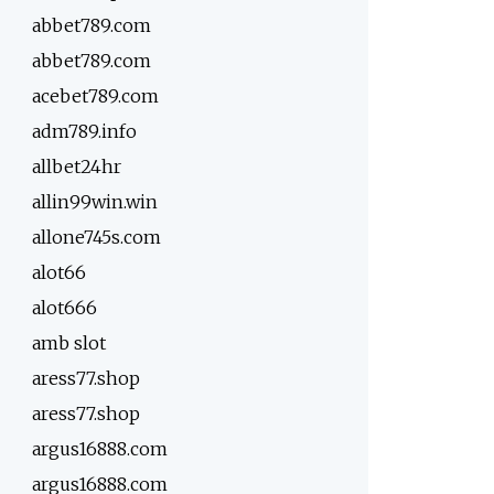
abbet789.com
abbet789.com
acebet789.com
adm789.info
allbet24hr
allin99win.win
allone745s.com
alot66
alot666
amb slot
aress77.shop
aress77.shop
argus16888.com
argus16888.com