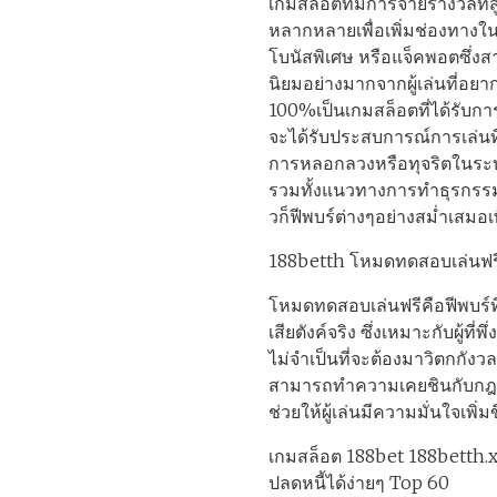
เกมสล็อตที่มีการจ่ายรางวัลที่ส
หลากหลายเพื่อเพิ่มช่องทางใน
โบนัสพิเศษ หรือแจ็คพอตซึ่งสา
นิยมอย่างมากจากผู้เล่นที่อยา
100%เป็นเกมสล็อตที่ได้รับการ
จะได้รับประสบการณ์การเล่นที
การหลอกลวงหรือทุจริตในระบ
รวมทั้งแนวทางการทำธุรกรรมด้
วก็ฟีพบร์ต่างๆอย่างสม่ำเสมอ
188betth โหมดทดสอบเล่นฟร
โหมดทดสอบเล่นฟรีคือฟีพบร์ที
เสียตังค์จริง ซึ่งเหมาะกับผู้ท
ไม่จำเป็นที่จะต้องมาวิตกกังว
สามารถทำความเคยชินกับกฎของ
ช่วยให้ผู้เล่นมีความมั่นใจเพิ่ม
เกมสล็อต 188bet 188betth.x
ปลดหนี้ได้ง่ายๆ Top 60