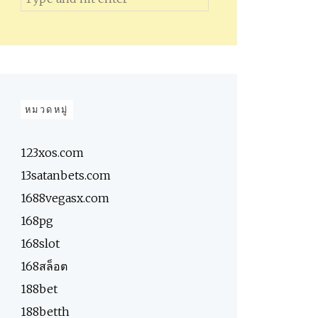
for:
หมวดหมู่
123xos.com
13satanbets.com
1688vegasx.com
168pg
168slot
168สล็อต
188bet
188betth