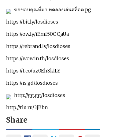
ขอขอบคุณที่มา
ทดลองเล่นสล็อต pg
https://bit.ly/losdioses
https://ow.ly/iEmf50OQaUa
https://rebrand.ly/losdioses
https://wow.in.th/losdioses
https://t.co/uz0EhSkiLY
https://is.gd/losdioses
http://gg.gg/losdioses
http://rlu.ru/3jBbn
Share