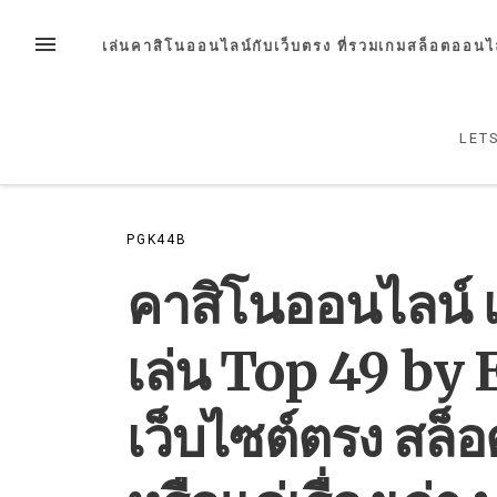
Skip
to
MENU
เล่นคาสิโนออนไลน์กับเว็บตรง ที่รวมเกมสล็อตอ
content
LET
PGK44B
คาสิโนออนไลน์ เ
เล่น Top 49 by E
เว็บไซต์ตรง สล็