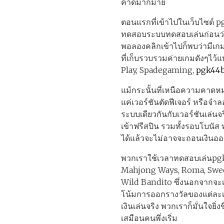
คาดมากมาย
ตอนแรกที่เข้าไปในเว็บไซต์ p
ทดสอบระบบทดสอบเล่นก่อนว่าม
พอลองคลิกเข้าไปก็พบว่ามีเก
ที่เก็บรวบรวมค่ายเกมดังๆไว้แ
Play, Spadegaming,
pgk44
แม้กระนั้นที่เหนือความคาดห
แค่เวอร์ชันตัดฟีเจอร์ หรือจ
ระบบเดียวกันกับเวอร์ชันเล่นจ
เข้าฟรีสปิน รวมทั้งรอบโบนัส 
ได้แล้วจะไม่อาจจะถอนเงินออก
พวกเราใช้เวลาทดสอบเล่นpgk
Mahjong Ways, Roma, Swee
Wild Bandito ซึ่งนอกจากจะเล
โน้มการออกรางวัลของแต่ละเกม
เงินเล่นจริง พวกเราก็มั่นใจยิ
เสมือนคนพึ่งเริ่ม