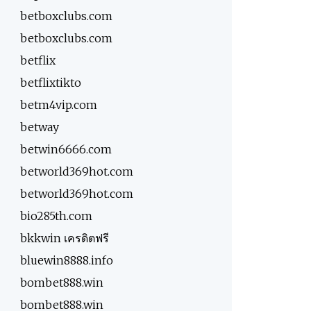
betboxclubs.com
betboxclubs.com
betflix
betflixtikto
betm4vip.com
betway
betwin6666.com
betworld369hot.com
betworld369hot.com
bio285th.com
bkkwin เครดิตฟรี
bluewin8888.info
bombet888.win
bombet888.win