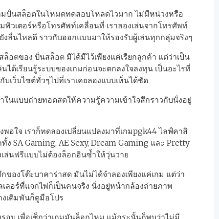
ทุกเกมปั่นสล็อตในโหมดทดสอบโหลดไวมาก ไม่มีหน่วงหรือ
มพิวเตอร์หรือโทรศัพท์เคลื่อนที่ เราลองเล่นจากโทรศัพท์
็ยังลื่นไหลดี ราวกับออกแบบมาให้รองรับผู้เล่นทุกกลุ่มจริงๆ
ของ ปั่นสล็อต มิได้มีไว้เพียงแค่เรียกลูกค้า แต่ว่าเป็น
ผู้เล่นได้เรียนรู้ระบบของเกมก่อนจะตกลงใจลงทุน เป็นอะไรที่
ับเว็บไซต์ทั่วๆไปที่เราเคยลองแบบเห็นได้ชัด
นแบบถ่ายทอดสดให้ความรู้ความเข้าใจสึกราวกับนั่งอยู่
่งพอใจ เราก็ทดลองเปลี่ยนแปลงมาที่เกมpgk44 ไลฟ์คาสิ
 อีกทั้ง SA Gaming, AE Sexy, Dream Gaming และ Pretty
ล่นฟรีแบบไม่ต้องล็อกอินซ้ำให้วุ่นวาย
้สึกของโต๊ะบาคาร่าสด มันไม่ได้จำลองเพียงแค่เกม แต่ว่า
อร์ที่แจกไพ่ก็เป็นคนจริง นั่งอยู่หน้ากล้องถ่ายภาพ
งเดิมพันก็ดูมือโปร
บ เพื่อเช็กว่าเกมมันล็อกไหม แม้กระนั้นก็พบว่าไม่มี