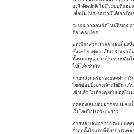
อะไรผิดปกติ ไม่มีระบบที่แอบแ
เชื่อมั่นในระบบว่ามิได้เอารั
ระบบฝากถอนอัตโนมัติของ pgk44 
ต้องคอยใคร
พอเพียงพวกเราลองเล่นปั่นสล็อ
ซึ่งจะต้องพูดว่าเป็นครั้งแรกที
ทั้งหมดทุกอย่างเป็นระบบอัตโน
ไปก็ได้เช่นกัน
ภายหลังกดรับรองยอดฝาก เงินเข
ไซต์ช้อปปิ้งบางเจ้าเสียอีก แล
เข้าแล้ว ไม่ต้องคุยกับแอดไม่น
ทดลองเล่นบ่อยมากจนแปลงเป็นเล
เว็บไซต์โปรดระยะยาว
ภายหลังเล่นpgk44ระบบทดสอบ
ตั้งอกตั้งใจแรกที่ต้องการแค่ลอ