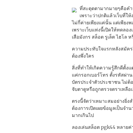
ที่สะดุดตามากมายๆคือคำว่
เพราะว่าปกติแล้วเว็บที่ให
ไม่กี่ค่ายเพียงแค่นั้น แต่เพ
เพราะเว็บแห่งนี้เปิดให้ทดลองเ
เสือมังกร สล็อต รูเล็ต ไฮโล
ความประทับใจแรกหลังสมัครใ
ต้องพึ่งใคร
สิ่งที่ทำให้เกิดความรู้สึกดีตั
แค่กรอกเบอร์โทร ตั้งรหัสผ่าน 
บัตรประจำตัวประชาชน ไม่ต้อง
จับตาดูหรือถูกตรวจตราเหลือเ
ตรงนี้จัดว่าเหมาะสมอย่างยิ่
ต้องการเปิดเผยข้อมูลเป็นจำน
มากเกินไป
ลองเล่นสล็อต pgk44 หลายค่า