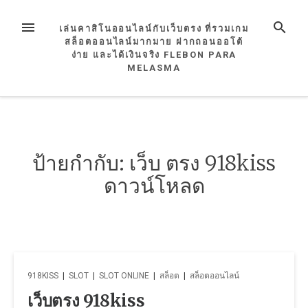
Skip
to
MENU
SEARCH
เล่นคาสิโนออนไลน์กับเว็บตรง ที่รวมเกม
content
สล็อตออนไลน์มากมาย ฝากถอนออโต้
ง่าย และได้เงินจริง FLEBON PARA
MELASMA
ป้ายกำกับ:
เว็บ ตรง 918kiss
ดาวน์โหลด
918KISS
|
SLOT
|
SLOT ONLINE
|
สล็อต
|
สล็อตออนไลน์
เว็บตรง 918kiss