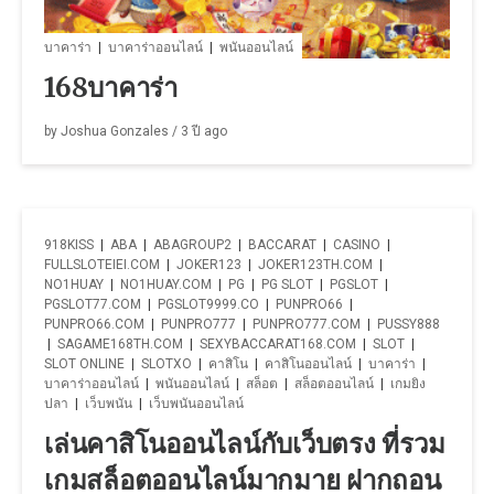
บาคาร่า
|
บาคาร่าออนไลน์
|
พนันออนไลน์
168บาคาร่า
by
Joshua Gonzales
/
3 ปี
ago
918KISS
|
ABA
|
ABAGROUP2
|
BACCARAT
|
CASINO
|
FULLSLOTEIEI.COM
|
JOKER123
|
JOKER123TH.COM
|
NO1HUAY
|
NO1HUAY.COM
|
PG
|
PG SLOT
|
PGSLOT
|
PGSLOT77.COM
|
PGSLOT9999.CO
|
PUNPRO66
|
PUNPRO66.COM
|
PUNPRO777
|
PUNPRO777.COM
|
PUSSY888
|
SAGAME168TH.COM
|
SEXYBACCARAT168.COM
|
SLOT
|
SLOT ONLINE
|
SLOTXO
|
คาสิโน
|
คาสิโนออนไลน์
|
บาคาร่า
|
บาคาร่าออนไลน์
|
พนันออนไลน์
|
สล็อต
|
สล็อตออนไลน์
|
เกมยิง
ปลา
|
เว็บพนัน
|
เว็บพนันออนไลน์
เล่นคาสิโนออนไลน์กับเว็บตรง ที่รวม
เกมสล็อตออนไลน์มากมาย ฝากถอน