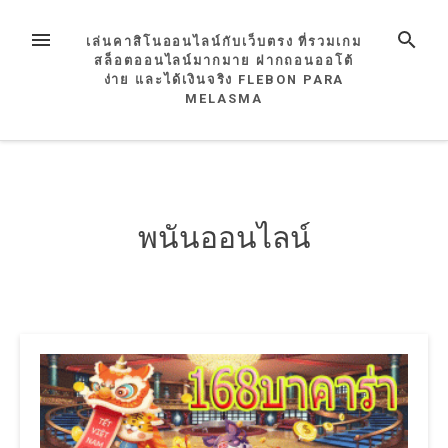
Skip
to
MENU
SEARCH
เล่นคาสิโนออนไลน์กับเว็บตรง ที่รวมเกม
content
สล็อตออนไลน์มากมาย ฝากถอนออโต้
ง่าย และได้เงินจริง FLEBON PARA
MELASMA
พนันออนไลน์