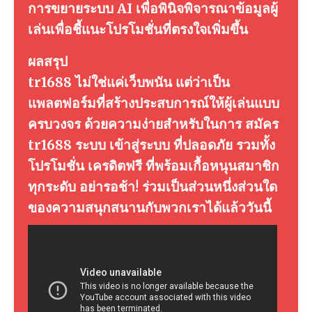
การขยายระบบ AI เพื่อพินิจพิจารณาข้อมูลผู้
เล่นเพื่อชี้แนะโปรโมชั่นที่ตรงใจเพิ่มขึ้น
ผลสรุป
tr1688 ไม่ใช่แค่เว็บพนัน แต่ว่าเป็น
แพลตฟอร์มที่สร้างประสบการณ์ให้ผู้เล่นแบบ
ครบวงจร ด้วยความง่ายสำหรับในการ สมัคร
tr1688 ระบบ เข้าสู่ระบบ ที่ปลอดภัย รวมทั้ง
โปรโมชั่น เครดิตฟรี ที่พร้อมเกื้อหนุนสมาชิก
ทุกระดับ อย่ารอช้า! ร่วมเป็นส่วนหนึ่งส่วนใด
ของความสนุกสนานกับพวกเราได้แล้ววันนี้