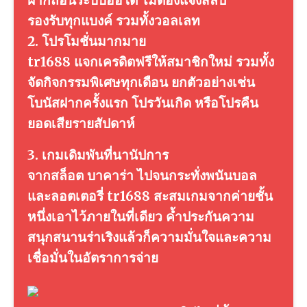
ฝากถอนระบบออโต้ ไม่ต้องแจ้งสลิป
รองรับทุกแบงค์ รวมทั้งวอลเลท
2. โปรโมชั่นมากมาย
tr1688 แจกเครดิตฟรีให้สมาชิกใหม่ รวมทั้ง
จัดกิจกรรมพิเศษทุกเดือน ยกตัวอย่างเช่น
โบนัสฝากครั้งแรก โปรวันเกิด หรือโปรคืน
ยอดเสียรายสัปดาห์
3. เกมเดิมพันที่นานัปการ
จากสล็อต บาคาร่า ไปจนกระทั่งพนันบอล
และลอตเตอรี่ tr1688 สะสมเกมจากค่ายชั้น
หนึ่งเอาไว้ภายในที่เดียว ค้ำประกันความ
สนุกสนานร่าเริงแล้วก็ความมั่นใจและความ
เชื่อมั่นในอัตราการจ่าย