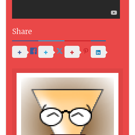
Share