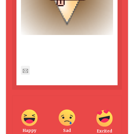
About Post Author
Joshua Gonzales
seoaba01@gmail.com
Happy
Sad
Excited