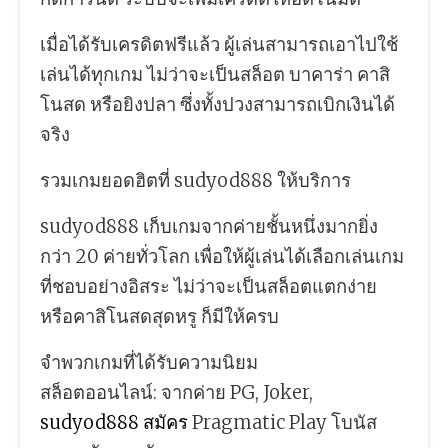
เมื่อได้รับเครดิตฟรีแล้ว ผู้เล่นสามารถเอาไปใช้
เล่นได้ทุกเกม ไม่ว่าจะเป็นสล็อต บาคาร่า คาสิ
โนสด หรือยิงปลา ซึ่งทั้งปวงสามารถเบิกเงินได้
จริง
รวมเกมยอดฮิตที่ sudyod888 ให้บริการ
sudyod888 เก็บเกมจากค่ายชั้นหนึ่งมากยิ่ง
กว่า 20 ค่ายทั่วโลก เพื่อให้ผู้เล่นได้เลือกเล่นเกม
ที่ชอบอย่างอิสระ ไม่ว่าจะเป็นสล็อตแตกง่าย
หรือคาสิโนสดสุดหรู ก็มีให้ครบ
จำพวกเกมที่ได้รับความนิยม
สล็อตออนไลน์: จากค่าย PG, Joker,
sudyod888 สมัคร
Pragmatic Play โบนัส