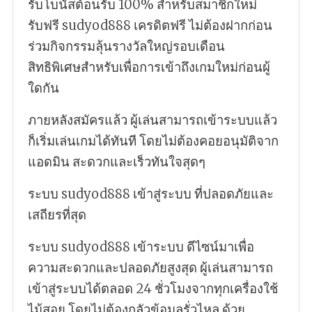
รับโบนัสต้อนรับ 100% สำหรับสมาชิกใหม่
รับฟรี sudyod888 เครดิตฟรี ไม่ต้องฝากก่อน
ร่วมกิจกรรมลุ้นรางวัลใหญ่รอบเดือน
สิทธิพิเศษสำหรับเพื่อการเข้าถึงเกมใหม่ก่อนผู้
ใดกัน
ภายหลังสมัครแล้ว ผู้เล่นสามารถเข้าระบบแล้ว
ก็เริ่มเล่นเกมได้ทันที โดยไม่ต้องคอยอนุมัติจาก
แอดมิน สะดวกและเร็วทันใจสุดๆ
ระบบ sudyod888 เข้าสู่ระบบ ที่ปลอดภัยและ
เสถียรที่สุด
ระบบ sudyod888 เข้าระบบ ดีไซน์มาเพื่อ
ความสะดวกและปลอดภัยสูงสุด ผู้เล่นสามารถ
เข้าสู่ระบบได้ตลอด 24 ชั่วโมงจากทุกเครื่องใช้
ไม้สอย โดยไม่ต้องกลัวข้อมูลรั่วไหล ด้วย