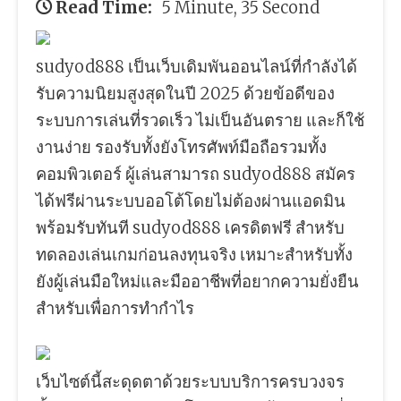
Read Time:
5 Minute, 35 Second
sudyod888 เป็นเว็บเดิมพันออนไลน์ที่กำลังได้
รับความนิยมสูงสุดในปี 2025 ด้วยข้อดีของ
ระบบการเล่นที่รวดเร็ว ไม่เป็นอันตราย และก็ใช้
งานง่าย รองรับทั้งยังโทรศัพท์มือถือรวมทั้ง
คอมพิวเตอร์ ผู้เล่นสามารถ sudyod888 สมัคร
ได้ฟรีผ่านระบบออโต้โดยไม่ต้องผ่านแอดมิน
พร้อมรับทันที sudyod888 เครดิตฟรี สำหรับ
ทดลองเล่นเกมก่อนลงทุนจริง เหมาะสำหรับทั้ง
ยังผู้เล่นมือใหม่และมืออาชีพที่อยากความยั่งยืน
สำหรับเพื่อการทำกำไร
เว็บไซต์นี้สะดุดตาด้วยระบบบริการครบวงจร