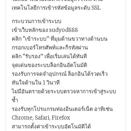
เทคโนโลยีการเข้ารหัสข้อมูลระดับ SSL
กระบวนการเข้าระบบ
เข้าเว็บหลักของ sudyod888
คลิก “เข้าระบบ” ที่มุมด้านขวาทางด้านบน
กรอกเบอร์โทรศัพท์และก็รหัสผ่าน
คลิก “รับรอง” เพื่อเริ่มเล่นได้ทันที
จุดเด่นของระบบล็อกอินอัตโนมัติ
รองรับการจดจำอุปกรณ์ ล็อกอินได้รวดเร็ว
ทันใจด้านใน 1 วินาที
ไม่มีอันตรายด้วยระบบตรวจหาการเข้าสู่ระบบ
ซ้ำ
รองรับทุกโปรแกรมท่องอินเตอร์เน็ต อาทิเช่น
Chrome, Safari, Firefox
สามารถตั้งค่าเข้าระบบอัตโนมัติได้