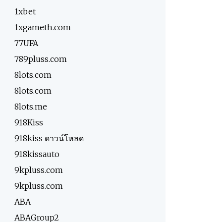
1xbet
1xgameth.com
77UFA
789pluss.com
8lots.com
8lots.com
8lots.me
918Kiss
918kiss ดาวน์โหลด
918kissauto
9kpluss.com
9kpluss.com
ABA
ABAGroup2