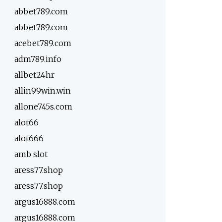
abbet789.com
abbet789.com
acebet789.com
adm789.info
allbet24hr
allin99win.win
allone745s.com
alot66
alot666
amb slot
aress77.shop
aress77.shop
argus16888.com
argus16888.com