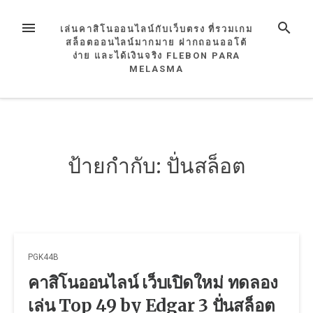
Skip
to
MENU
SEARCH
เล่นคาสิโนออนไลน์กับเว็บตรง ที่รวมเกม
content
สล็อตออนไลน์มากมาย ฝากถอนออโต้
ง่าย และได้เงินจริง FLEBON PARA
MELASMA
ป้ายกำกับ:
ปั่นสล็อต
PGK44B
คาสิโนออนไลน์ เว็บเปิดใหม่ ทดลอง
เล่น Top 49 by Edgar 3 ปั่นสล็อต