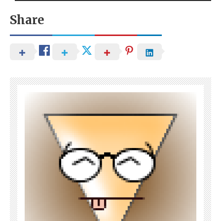
Share