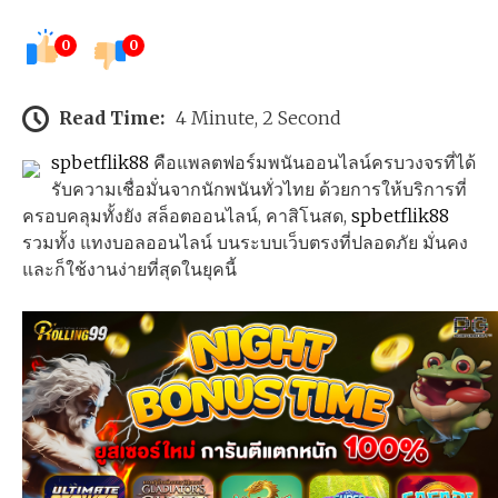
0
0
Read Time:
4 Minute, 2 Second
spbetflik88
คือแพลตฟอร์มพนันออนไลน์ครบวงจรที่ได้
รับความเชื่อมั่นจากนักพนันทั่วไทย ด้วยการให้บริการที่
ครอบคลุมทั้งยัง สล็อตออนไลน์, คาสิโนสด,
spbetflik88
รวมทั้ง แทงบอลออนไลน์ บนระบบเว็บตรงที่ปลอดภัย มั่นคง
และก็ใช้งานง่ายที่สุดในยุคนี้