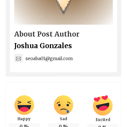
About Post Author
Joshua Gonzales
seoaba01@gmail.com
Happy
Sad
Excited
0
%
0
%