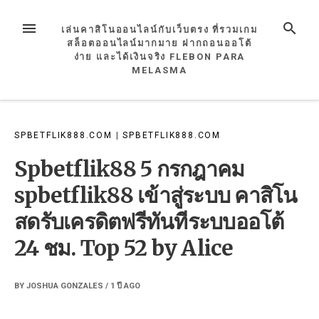
Skip
to
MENU
SEARCH
เล่นคาสิโนออนไลน์กับเว็บตรง ที่รวมเกม
content
สล็อตออนไลน์มากมาย ฝากถอนออโต้
ง่าย และได้เงินจริง FLEBON PARA
MELASMA
SPBETFLIK888.COM
|
SPBETFLIK888.COM
Spbetflik88 5 กรกฎาคม
spbetflik88 เข้าสู่ระบบ คาสิโน
สดรับเครดิตฟรีทันทีระบบออโต้
24 ชม. Top 52 by Alice
BY
JOSHUA GONZALES
/
1 ปี
AGO