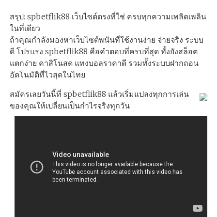
สรุป: spbetflik88 เว็บไซต์ตรงที่ใช่ ครบทุกความเพลิดเพลิน
ในที่เดียว
ถ้าคุณกำลังมองหาเว็บไซต์พนันที่ใช้งานง่าย จ่ายจริง ระบบ
ดี โปรแรง spbetflik88 คือคำตอบที่ครบที่สุด ทั้งยังสล็อต
แตกง่าย คาสิโนสด แทงบอลราคาดี รวมทั้งระบบฝากถอน
อัตโนมัติที่ไวสุดในไทย
สมัครเลยวันนี้ที่ spbetflik88 แล้วเริ่มแปลงทุกการเล่น
ของคุณให้เปลี่ยนเป็นกำไรจริงทุกวัน