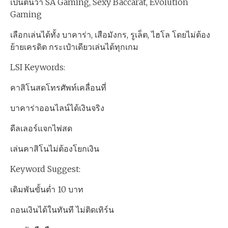
เป็นต้นว่า SA Gaming, Sexy Baccarat, Evolution
Gaming
เลือกเล่นได้ทั้ง บาคาร่า, เสือมังกร, รูเล็ต, ไฮโล โดยไม่ต้อง
ย้ายเครดิต กระเป๋าเดียวเล่นได้ทุกเกม
LSI Keywords:
คาสิโนสดโทรศัพท์เคลื่อนที่
บาคาร่าออนไลน์ได้เงินจริง
ดีลเลอร์แจกไพ่สด
เล่นคาสิโนไม่ต้องโยกเงิน
Keyword Suggest:
เดิมพันขั้นต่ำ 10 บาท
ถอนเงินได้ในทันที ไม่ติดเทิร์น