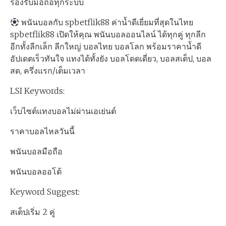
รองรับมือถือทุกระบบ
พนันบอลกับ spbetflik88 ค่าน้ำดีเยี่ยมที่สุดในไทย
spbetflik88 เปิดให้คุณ พนันบอลออนไลน์ ได้ทุกคู่ ทุกลีก
อีกทั้งลีกเล็ก ลีกใหญ่ บอลไทย บอลโลก พร้อมราคาน้ำดี
อัปเดตเร็วทันใจ แทงได้ทั้งยัง บอลโดดเดี่ยว, บอลสเต็ป, บอล
สด, ครึ่งแรก/เต็มเวลา
LSI Keywords:
เว็บไซต์แทงบอลไม่ผ่านเอเย่นต์
ราคาบอลไหลวันนี้
พนันบอลมือถือ
พนันบอลออโต้
Keyword Suggest:
สเต็ปเริ่ม 2 คู่