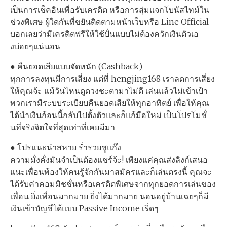
เป็นการเช็คอินเพื่อรับเครดิต หรือการสุ่มแจกโบนัสไทม์ใน
ช่วงพิเศษ ผู้ใดกันที่ขยันติดตามหน้าเว็บหรือ Line Official
บอกเลยว่ามีเครดิตฟรีให้ใช้ปั่นแบบไม่ต้องควักเงินตัวเอ
งบ่อยๆแน่นอน
● คืนยอดเสียแบบจัดหนัก (Cashback)
ทุกการลงทุนมีการเสี่ยง แต่ที่ hengjing168 เราลดการเสี่ยง
ให้คุณจ้ะ แม้วันไหนดูดวงชะตามาไม่ดี เล่นแล้วไม่เข้าเป้า
พวกเรามีระบบระเบียบคืนยอดเสียให้ทุกอาทิตย์ เพื่อให้คุณ
ได้นำเงินก้อนนี้กลับไปตั้งตัวและก็แก้มือใหม่ เป็นโปรโมชั่
นที่จริงจิตใจที่สุดเท่าที่เคยมีมา
● โปรแนะนำสหาย ร่ำรวยชูแก๊ง
ความมั่งคั่งมันจำเป็นต้องแชร์จ้ะ! เพียงแค่คุณส่งลิงก์เสนอ
แนะเพื่อนพ้องให้คนรู้จักกันมาสมัครและก็เล่นตรงนี้ คุณจะ
ได้รับค่าคอมมิชชั่นหรือเครดิตพิเศษจากทุกยอดการเล่นของ
เพื่อน ยิ่งเพื่อนมากมาย ยิ่งได้มากมาย นอนอยู่บ้านเฉยๆก็มี
เงินเข้าบัญชีได้แบบ Passive Income เริ่ดๆ