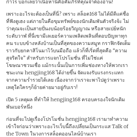
กำไร บอกเลยว่าเนื้อหานี้คือคัมภีร์ที่คุณจำต้องอ่าน!
เพราะอะไรจะต้องเป็นที่นี่? เพราะ สล็อต168 ไม่ได้มีดีแค่ชื่อ
ที่ฟังดูเฮง แต่ภายในคือขุมทรัพย์ของนักเดิมพันตัวจริงจ้ะ ไม่
ว่าคุณจะเป็นสายปั่นงบน้อยร้อยวิญญาณ หรือสายเปย์หนัก
ระดับวาฬ ที่นี่เขามีเลเยอร์ความเพลิดเพลินที่ตอบปัญหาทุก
คน ระบบข้างหลังบ้านเป็นที่สุดของความสมูท กราฟิกจัดเต็ม
ราวกับยกคาสิโนมาไว้บนมือถือ แล้วก็ที่เริ่ดที่สุดคือ “ความ
สุจริตใจ” สำหรับการแจกโปรโมชั่น ที่ไม่ใช่แค่
โฆษณาชวนเชื่อ แม้กระนั้นเป็นการเพิ่มช่องทางให้พวกเรา
ชนะเกม hengjing168 ได้ง่ายขึ้น จัดแจงรับแรงกระแทก
จากความร่ำรวยได้เลย เนื่องจากว่าเราจะพาไปดูว่าเพราะ
เหตุใดใครๆก็ย้ายค่ายมาอยู่กับเรา!
เปิด 5 เหตุผล ที่ทำให้ hengjing168 ครอบครองใจนักเดิม
พันเบอร์หนึ่ง
ก่อนที่จะไปดูเรื่องโปรโมชั่น hengjing168 เรามาทำความ
เข้าใจก่อนว่าเพราะอะไรเว็บนี้ถึงเปลี่ยนเป็นกระแส Talk of
the Town ในวงการสล็อตออนไลน์บ้านเรา