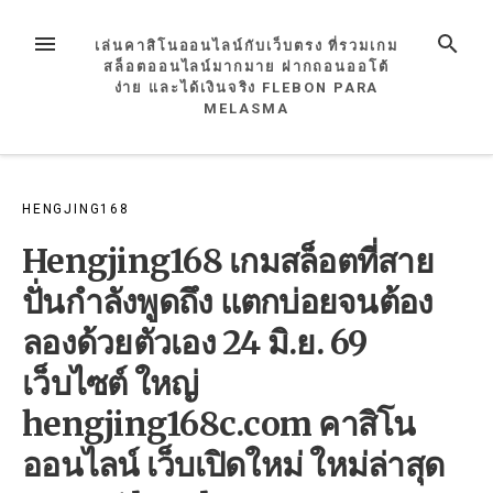
Skip
to
MENU
SEARCH
เล่นคาสิโนออนไลน์กับเว็บตรง ที่รวมเกม
content
สล็อตออนไลน์มากมาย ฝากถอนออโต้
ง่าย และได้เงินจริง FLEBON PARA
MELASMA
HENGJING168
Hengjing168 เกมสล็อตที่สาย
ปั่นกำลังพูดถึง แตกบ่อยจนต้อง
ลองด้วยตัวเอง 24 มิ.ย. 69
เว็บไซต์ ใหญ่
hengjing168c.com คาสิโน
ออนไลน์ เว็บเปิดใหม่ ใหม่ล่าสุด