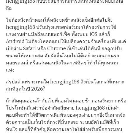
hengjing168 กับประสบการณ์การเล่นที่เหนือระดับบนมือ
ถือ
ไม่ต้องนั่งหน้าคอมให้หลังขดข้างหลังแข็งอีกต่อไปจ้ะ
hengjing168 ปรับปรุงแพลตฟอร์มมาให้รองรับการใช้
แรงงานผ่านมือถือแบบเพอร์เฟ็ค ทั้งระบบ iOS แล้วก็
Android ไม่ต้องโหลดแอปให้เปลืองความจำเครื่อง เพียงแค่
เปิดผ่าน Safari หรือ Chrome ก็เข้าเล่นได้ทันที จอถูกปรับ
ขนาดให้เหมาะสม สัมผัสลื่นไหลไม่มีดีเลย์ จะเล่นตอนรอ
คอยรถเมล์ หรือเล่นตอนนั่งในคาเฟ่ชิคๆก็ทำได้ทุกหนทุก
แห่ง
สรุปแล้วเพราะเหตุใด hengjing168 ถึงเป็นโอกาสที่เหมาะ
สมที่สุดในปี 2026?
ถ้าเกิดคุณอ่อนล้ากับเว็บที่แอดไม่นตอบช้า ถอนเงินยาก หรือ
โปรโมชั่นมีแต่ว่าข้อจำกัดเสียหาย hengjing168 เป็นคำ
ตอบที่จะทำให้ชีวิตการเดิมพันของคุณง่ายมากยิ่งขึ้นมากจ้ะ
ด้วยความเป็นเว็บไซต์ตรงที่มั่นคงจะ ระบบอัตโนมัติที่เร็ว
ทันใจ และก็ที่สำคัญคือความเอาใจใส่สำหรับเพื่อการมอบ