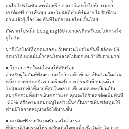
อะไร โปรโมชั่น เครดิตฟรี ของเราก็เลยย้ำไปที่การแจก
เครดิตฟรี การคืนทุน และโบนัสที่ทำเทิร์นง่าย ไม่ซับซ้อน
อ่านแล้วรู้เรื่องโดยทันทีไม่ต้องแปลไทยเป็นไทย
มัดรวมโปรเด็ด hengjing168 แจกเครดิตฟรีแบบไม่เกรงใจ
ผู้ใดกัน
มาถึงไฮไลท์ที่ทุกคนรอค่ะ กับขบวนโปรโมชั่นที่ สล็อต168
จัดมาให้แบบเน้นย้ำๆคนใดพลาดไปบอกเลยว่าเสียดายมาก!
● โปรสมาชิกใหม่ ใจพ่อให้เกินร้อย
สำหรับผู้ใดกันที่พึ่งจะตกลงใจก้าวเท้าเข้ามาเป็นส่วนใดส่วน
หนึ่งของครอบครัวเรา เตรียมรับการต้อนรับที่อบอุ่นด้วย
โบนัสแรกเข้าที่มากที่สุดในตลาด เพียงแต่ลงทะเบียนเป็น
สมาชิกรวมทั้งฝากเงินคราวแรก คุณจะได้รับเครดิตเพิ่มทันที
100% หรือตามแคมเปญในช่วงนั้นๆเป็นการเพิ่มพลังทุนให้
ท่านมีโอกาสหมุนวงล้อได้นานขึ้น
● เครดิตฟรีรายวัน กดรับเองไม่ต้องรอ
ที่นี่เขามีกิจกรรมให้ร่วมบันเทิงใจทุกเมื่อเชื่อวันจ้ะ ไม่ว่าจะ