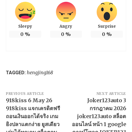
Sleepy
Angry
Surprise
0
%
0
%
0
%
hengjing168
TAGGED:
แนะแนว
PREVIOUS ARTICLE
NEXT ARTICLE
918kiss 6 May 26
Joker123auto 3
เรื่อง
918kiss แจกเครดิตฟรี
กรกฎาคม 2026
ถอนเงินออกได้จริง เกม
joker123auto สล็อต
ยิงปลาแตกง่าย ยูสเดียว
ออนไลน์ หน้า 1 google