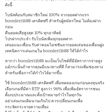
ดังนี้
โบนัสต้อนรับสมาชิกใหม่ 100% จากยอดฝากแรก
boonlert1688 เครดิตฟรี สำหรับผู้สมัครใหม่ ไม่ต้องฝาก
ก่อน
คืนยอดเสียสูงสุด 10% ทุกอาทิตย์
โปรฝากประจำ รับโบนัสเพิ่มทุกยอดฝาก
เสนอแนะเพื่อน รับค่าคอมไม่ชชันจากยอดเล่นของเพื่อนฝูง
เทคนิคการเล่นเกมใน boonlert1688 ให้ได้กำไร
หากว่า boonlert1688 จะเป็นเว็บไซต์ที่มีอัตราการจ่ายสูง
แม้กระนั้นถ้าหากคุณมีแนวทางที่ดี ก็สามารถเพิ่มช่องทาง
สำหรับเพื่อการได้กำไรได้มากขึ้น
ใช้ boonlert1688 เครดิตฟรี เพื่อทดลองเกมก่อนลงทุนจริง
เลือกเกมที่มีค่า RTP สูงกว่า 96% เพื่อเพิ่มอัตราการชนะ
ตั้งงบประมาณและตั้งเป้าหมายกำไรในทุกวัน
อย่าเล่นเกมเดิมนานเกินไป ควรเปลี่ยนเกมเพื่อ
กระจัดกระจายความเสี่ยง