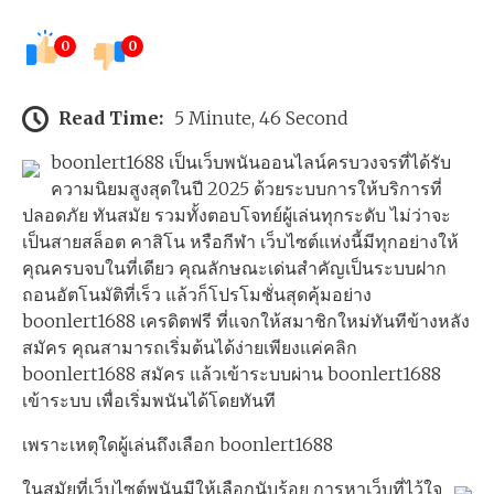
0
0
Read Time:
5 Minute, 46 Second
boonlert1688 เป็นเว็บพนันออนไลน์ครบวงจรที่ได้รับ
ความนิยมสูงสุดในปี 2025 ด้วยระบบการให้บริการที่
ปลอดภัย ทันสมัย รวมทั้งตอบโจทย์ผู้เล่นทุกระดับ ไม่ว่าจะ
เป็นสายสล็อต คาสิโน หรือกีฬา เว็บไซต์แห่งนี้มีทุกอย่างให้
คุณครบจบในที่เดียว คุณลักษณะเด่นสำคัญเป็นระบบฝาก
ถอนอัตโนมัติที่เร็ว แล้วก็โปรโมชั่นสุดคุ้มอย่าง
boonlert1688 เครดิตฟรี ที่แจกให้สมาชิกใหม่ทันทีข้างหลัง
สมัคร คุณสามารถเริ่มต้นได้ง่ายเพียงแค่คลิก
boonlert1688 สมัคร แล้วเข้าระบบผ่าน boonlert1688
เข้าระบบ เพื่อเริ่มพนันได้โดยทันที
เพราะเหตุใดผู้เล่นถึงเลือก boonlert1688
ในสมัยที่เว็บไซต์พนันมีให้เลือกนับร้อย การหาเว็บที่ไว้ใจ