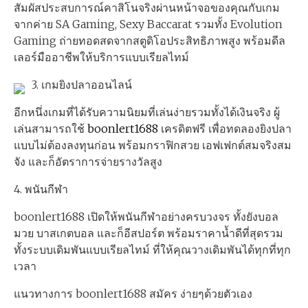
สัมผัสประสบการณ์คาสิโนจริงผ่านหน้าจอของคุณกับเกม
จากค่าย SA Gaming, Sexy Baccarat รวมทั้ง Evolution
Gaming ถ่ายทอดสดจากสตูดิโอประสิทธิภาพสูง พร้อมดีล
เลอร์มืออาชีพให้บริการแบบเรียลไทม์
3. เกมยิงปลาออนไลน์
อีกหนึ่งเกมที่ได้รับความนิยมที่เล่นง่ายรวมทั้งได้เงินจริง ผู้
เล่นสามารถใช้
boonlert1688
เครดิตฟรี เพื่อทดลองยิงปลา
แบบไม่ต้องลงทุนก่อน พร้อมกราฟิกสวย เอฟเฟกต์สมจริงสม
จัง และก็อัตราการจ่ายรางวัลสูง
4. พนันกีฬา
boonlert1688 เปิดให้พนันกีฬาอย่างครบวงจร ทั้งยังบอล
มวย บาสเกตบอล และก็อีสปอร์ต พร้อมราคาน้ำดีที่สุดรวม
ทั้งระบบเดิมพันแบบเรียลไทม์ ที่ให้คุณวางเดิมพันได้ทุกที่ทุก
เวลา
แนวทางการ boonlert1688 สมัคร ง่ายๆด้วยตัวเอง