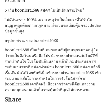
ทั้ง Android
5. เว็บ
boonlert1688 สมัคร
ไม่เป็นอันตรายไหม?
ไม่มีอันตราย 100% เพราะเหตุว่าเป็นเว็บตรงที่ได้รับใบ
อนุญาตถูกต้องตามกฎหมาย มีระบบระเบียบคุ้มครองปกป้อง
ข้อมูลขั้นสูง
สรุปภาพรวมของ boonlert1688
boonlert1688 เป็นเว็บที่เหมาะสมกับผู้เล่นทุกหมวดหมู่ ไม่
ว่าจะเป็นมือใหม่หรือมือโปร ด้วยระบบฝากถอนอัตโนมัติที่
รวดเร็วทันใจ โปรโมชั่นล้นหลาม แล้วก็เกมประสิทธิภาพ
ระดับนานาชาติ สมัครง่ายผ่าน boonlert1688 สมัคร แล้วก็
เริ่มเดิมพันได้โดยทันทีเมื่อเข้าระบบผ่าน boonlert1688 เข้า
ระบบ อย่าเสียโอกาสสำหรับในการรับโบนัสฟรีจาก
boonlert1688 เครดิตฟรี เนื่องจากว่าตรงนี้คือแหล่งรวม
ความสนุกสนานแล้วก็ความคุ้มค่าที่คุณไม่ควรพลาด
Share