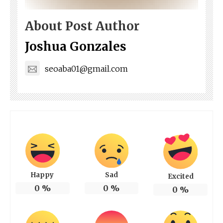
About Post Author
Joshua Gonzales
seoaba01@gmail.com
Happy
Sad
Excited
0
%
0
%
0
%