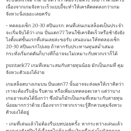
เนื่องจากเกมจังหวะเร็วแบบงี้จะทำให้เครดิตลดลงกว่าเกม
จังหวะนิ่งเยอะเลยครับ
• ทดลองเช็ก 20-30 สปินแรก: คนที่เล่นเกมสล็อตเป็นประจำ
จะเริ่มจับได้ว่า เกม ปั่นแตก77 ไหนใช้เครดิตเร็วหรือช้ายังยัง
ไงตั้งแต่ขั้นแรกที่เล่นเลยล่ะขอรับ เสนอแนะให้ทดลองเช็ก
20-30 สปินแรกไปเลย ถ้าหากรับประทานทุนสม่ำเสมอ
กระทั่งเริ่มกดดันก็บางทีก็อาจจะไม่เหมาะกับพวกเราก็ได้
puntaek77 เกมที่เหมาะสมกับสายทุนน้อย มักเป็นเกมที่ คุม
จังหวะตัวเองได้ง่าย
เกมสล็อตบางเกมบน ปั่นแตก77 นั้นอาจจะส่งผลให้เราคิดว่า
เราจะต้องรีบลุ้น รีบตาม หรือเพิ่มเบทตลอดเวลา แต่ว่าบาง
เกมอาจเล่นได้นิ่งกว่า ซึ่งมันก็มักเป็นเกมที่เหมาะกับสายทุน
น้อยมากกว่าด้วย เนื่องจากว่าพวกเราจะรู้สึกควบคุมจังหวะ
ตัวเองได้อยู่
• เกมที่เล่นแล้วไม่ต้องรีบเบทบ่อยครั้ง: หากระหว่างเล่นแล้ว
พวกเรายังสปินได้เรื่อยๆไม่ต้องเพิ่มเงินหรือเร่งโบนัสตลอด