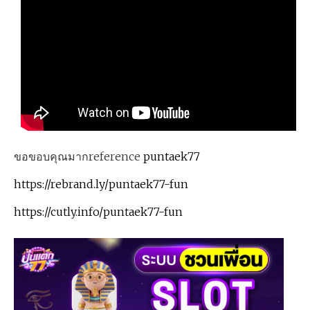
ขอขอบคุณมากreference
puntaek77
https://rebrand.ly/puntaek77-fun
https://cutly.info/puntaek77-fun