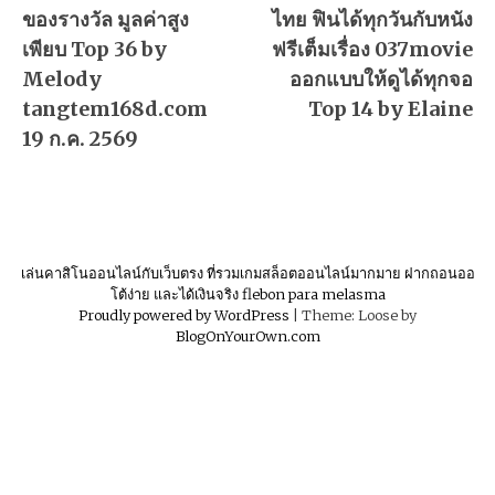
ของรางวัล มูลค่าสูง
ไทย ฟินได้ทุกวันกับหนัง
เพียบ Top 36 by
ฟรีเต็มเรื่อง 037movie
Melody
ออกแบบให้ดูได้ทุกจอ
tangtem168d.com
Top 14 by Elaine
19 ก.ค. 2569
เล่นคาสิโนออนไลน์กับเว็บตรง ที่รวมเกมสล็อตออนไลน์มากมาย ฝากถอนออ
โต้ง่าย และได้เงินจริง flebon para melasma
Proudly powered by WordPress
|
Theme: Loose by
BlogOnYourOwn.com